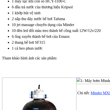
1 máy sục khí con sò HCY-1100-C
6 đầu trả nước của thương hiệu Kripsol
1 khớp hút vệ sinh
2 nắp thu đáy nước bể bơi Tafuma
10 jet massage chuyên dụng của Minder
10 đèn led đổi màu treo thành bể công suất 12W/12v/220
6 ống xuyên thành bể bơi của Emaux
2 thang bể bơi SF315
1 cá heo phun nước
Tham khảo hình ảnh các sản phẩm:
Chi tiết:
Minder MXB