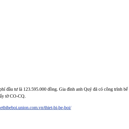
i phí đầu tư là 123.595.000 đồng. Gia đình anh Quý đã có công trình bể
giấy tờ CO-CQ.
hietbibeboi.union.com.vn/thiet-bi-be-boi/