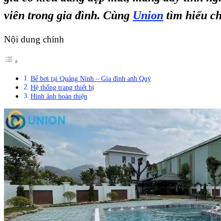
viên trong gia đình. Cùng
Union
tìm hiểu ch
Nội dung chính
Bể bơi tại Quảng Ninh – Gia đình anh Quý
Hệ thống trang thiết bị
Hình ảnh hoàn thiện