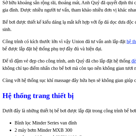
Sở hữu khoảng sân rộng rãi, thoáng mát, Anh Quý đã quyết định thi cô
gia đình. Được nhiều người tư vấn, tham khảo nhiều đơn vị khác nha
Bể bơi được thiết kế kiểu dáng lạ mắt kết hợp với ốp đá dọc dưa độc đ
sinh.
Công trình có kích thước lớn vì vậy Union đã tư vấn anh lắp đặt
hệ t
bể được lắp đặt hệ thống phụ trợ đầy đủ và hiện đại.
Để tô đậm vẻ đẹp cho công trình, anh Quý đã cho lắp đặt hệ thống
đè
không chỉ tạo điểm nhấn cho bể bơi mà còn tạo nên không gian tươi 
Cùng với hệ thống sục khí massage đây hứa hẹn sẽ không gian giúp các
Hệ thống trang thiết bị
Dưới đây là những thiết bị bể bơi được lắp đặt trong công trình bể bơ
Bình lọc Minder Series van đỉnh
2 máy bơm Minder MXB 300