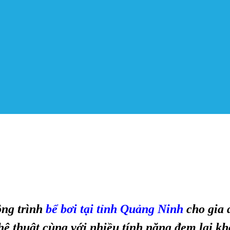
ông trình
bể bơi tại tỉnh Quảng Ninh
cho gia 
ệ thuật cùng với nhiều tính năng đem lại khô