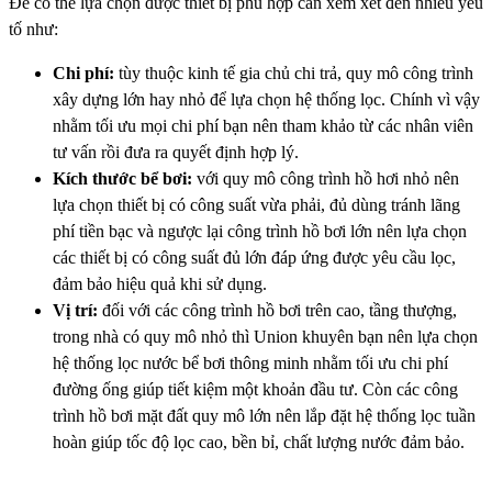
Để có thể lựa chọn được thiết bị phù hợp cần xem xét đến nhiều yếu
tố như:
Chi phí:
tùy thuộc kinh tế gia chủ chi trả, quy mô công trình
xây dựng lớn hay nhỏ để lựa chọn hệ thống lọc. Chính vì vậy
nhằm tối ưu mọi chi phí bạn nên tham khảo từ các nhân viên
tư vấn rồi đưa ra quyết định hợp lý.
Kích thước bể bơi:
với quy mô công trình hồ hơi nhỏ nên
lựa chọn thiết bị có công suất vừa phải, đủ dùng tránh lãng
phí tiền bạc và ngược lại công trình hồ bơi lớn nên lựa chọn
các thiết bị có công suất đủ lớn đáp ứng được yêu cầu lọc,
đảm bảo hiệu quả khi sử dụng.
Vị trí:
đối với các công trình hồ bơi trên cao, tầng thượng,
trong nhà có quy mô nhỏ thì Union khuyên bạn nên lựa chọn
hệ thống lọc nước bể bơi thông minh nhằm tối ưu chi phí
đường ống giúp tiết kiệm một khoản đầu tư. Còn các công
trình hồ bơi mặt đất quy mô lớn nên lắp đặt hệ thống lọc tuần
hoàn giúp tốc độ lọc cao, bền bỉ, chất lượng nước đảm bảo.