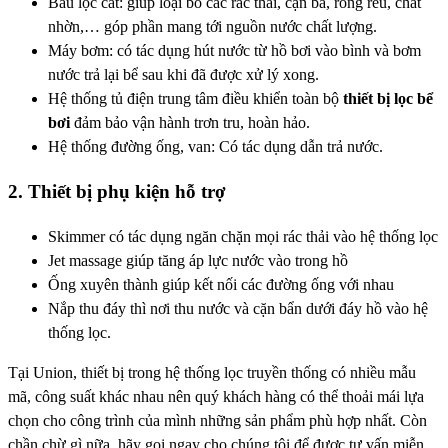
Bầu lọc cát: giúp loại bỏ các rác thải, cặn bã, rong rêu, chất
nhờn,… góp phần mang tới nguồn nước chất lượng.
Máy bơm: có tác dụng hút nước từ hồ bơi vào bình và bơm
nước trả lại bể sau khi đã được xử lý xong.
Hệ thống tủ điện trung tâm điều khiển toàn bộ
thiết bị lọc bể
bơi
đảm bảo vận hành trơn tru, hoàn hảo.
Hệ thống đường ống, van: Có tác dụng dẫn trả nước.
2. Thiết bị phụ kiện hỗ trợ
Skimmer có tác dụng ngăn chặn mọi rác thải vào hệ thống lọc
Jet massage giúp tăng áp lực nước vào trong hồ
Ống xuyên thành giúp kết nối các đường ống với nhau
Nắp thu đáy thì nơi thu nước và cặn bẩn dưới đáy hồ vào hệ
thống lọc.
Tại Union, thiết bị trong hệ thống lọc truyền thống có nhiều mẫu
mã, công suất khác nhau nên quý khách hàng có thể thoải mái lựa
chọn cho công trình của mình những sản phẩm phù hợp nhất. Còn
chần chừ gì nữa, hãy gọi ngay cho chúng tôi để được tư vấn miễn