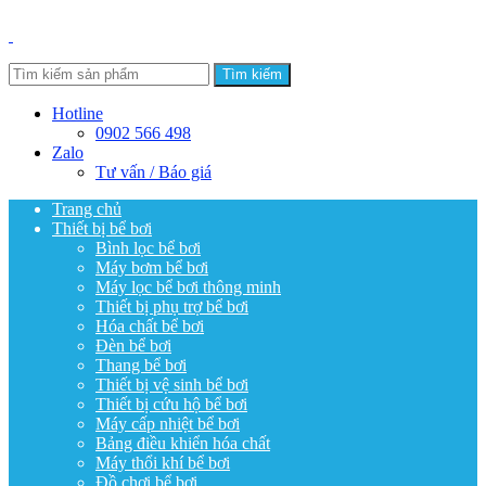
Tìm kiếm
Hotline
0902 566 498
Zalo
Tư vấn / Báo giá
Trang chủ
Thiết bị bể bơi
Bình lọc bể bơi
Máy bơm bể bơi
Máy lọc bể bơi thông minh
Thiết bị phụ trợ bể bơi
Hóa chất bể bơi
Đèn bể bơi
Thang bể bơi
Thiết bị vệ sinh bể bơi
Thiết bị cứu hộ bể bơi
Máy cấp nhiệt bể bơi
Bảng điều khiển hóa chất
Máy thổi khí bể bơi
Đồ chơi bể bơi