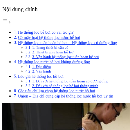
Nội dung chính
Hệ thống lọc bể bơi có vai trò gì?
Có mấy loại hệ thống lọc nước bể bơi
Hệ thống lọc tuần hoàn bể bơi – Hệ thống lọc có đường ống
1. Trang thiết bị cần có
2. Thiết bị phụ kiện hỗ trợ
3. Vận hành hệ thống lọc tuần hoàn bể bơi
Hệ thống lọc nước bể bơi không đường ống
1. Đặc điểm
2. Vận hành
Báo giá hệ thống lọc hồ bơi
1. Đối với hệ thống lọc tuần hoàn có đường ống
2. Đối với hệ thống lọc bể bơi thông minh
Các tiêu chí lựa chọn hệ thống lọc nước hồ bơi
Union – Địa chỉ cung cấp hệ thống lọc nước hồ bơi uy tín