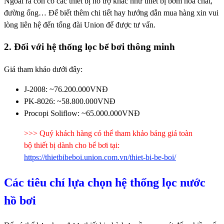
Ngoài ra còn có các thiết bị hỗ trợ khác như thiết bị bơm hóa chất,
đường ống… Để biết thêm chi tiết hay hướng dẫn mua hàng xin vui
lòng liên hệ đến tổng đài Union để được tư vấn.
2. Đối với hệ thống lọc bể bơi thông minh
Giá tham khảo dưới đây:
J-2008: ~76.200.000VNĐ
PK-8026: ~58.800.000VNĐ
Procopi Soliflow: ~65.000.000VNĐ
>>> Quý khách hàng có thể tham khảo bảng giá toàn
bộ thiết bị dành cho bể bơi tại:
https://thietbibeboi.union.com.vn/thiet-bi-be-boi/
Các tiêu chí lựa chọn hệ thống lọc nước
hồ bơi