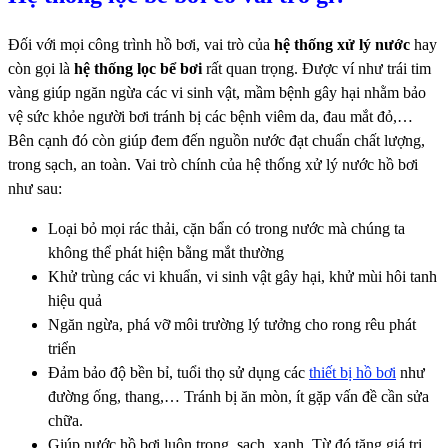
Đối với mọi công trình hồ bơi, vai trò của
hệ thống xử lý nước
hay
còn gọi là
hệ thống lọc bể bơi
rất quan trọng. Được ví như trái tim
vàng giúp ngăn ngừa các vi sinh vật, mầm bệnh gây hại nhằm bảo
vệ sức khỏe người bơi tránh bị các bệnh viêm da, đau mắt đỏ,…
Bên cạnh đó còn giúp đem đến nguồn nước đạt chuẩn chất lượng,
trong sạch, an toàn. Vai trò chính của hệ thống xử lý nước hồ bơi
như sau:
Loại bỏ mọi rác thải, cặn bẩn có trong nước mà chúng ta
không thể phát hiện bằng mắt thường
Khử trùng các vi khuẩn, vi sinh vật gây hại, khử mùi hôi tanh
hiệu quả
Ngăn ngừa, phá vỡ môi trường lý tưởng cho rong rêu phát
triển
Đảm bảo độ bền bỉ, tuổi thọ sử dụng các
thiết bị hồ bơi
như
đường ống, thang,… Tránh bị ăn mòn, ít gặp vấn đề cần sửa
chữa.
Giúp nước hồ bơi luôn trong, sạch, xanh. Từ đó tăng giá trị