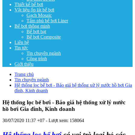
Thiết kế bể bơi
Vật liệu ốp lát bể bơi
Gạch Mosaic
Tấm phủ bể bơi Liner
Bể bơi thông minh
Bể bơi bạt
Bể bơi Composite
Liên hệ
Tin tức
Tin chuyên ngành
Công trình
Giới thiệu
Trang chủ
Tin chuyên ngành
Hệ thống lọc bể bơi - Báo giá hệ thống xử lý nước hồ bơi Gia
đình, Kinh doanh
Hệ thống lọc bể bơi - Báo giá hệ thống xử lý nước
hồ bơi Gia đình, Kinh doanh
30/07/2020 11:37 +07
- Lượt xem: 158064
Hệ thống lọc bể bơi
có vai trò loại bỏ các