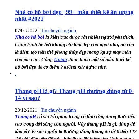
Nhà có hồ bơi đẹp | 99+ mẫu thiết kế ấn tượng
nhất #2022
07/01/2022
|
Tin chuyên ngành
Nhà có hồ bơi
là kiến trúc được rất nhiều người yêu thích.
Công trình bể bơi không chỉ làm đẹp cho ngôi nhà, nó còn
là điểm tạo nên thế phong thủy đẹp mang lại sự may mắn
cho gia chủ. Cùng
Union
tham khảo một số mẫu thiết kế
hồ bơi đẹp để có thêm ý tưởng xây dựng nhé.
Thang pH là gì? Thang pH thường dùng từ 0-
14 vì sao?
23/12/2021
|
Tin chuyên ngành
Thang pH
có vai trò quan trọng có tính ứng dụng thực tiễn
cao trong đời sống con người. Vậy thang pH là gì, dùng để
làm gì? Vì sao người ta thường dùng thang đo từ 0 đến 14?
Để giải đáp vấn đề này, hãy theo dõi thông tin Union cung