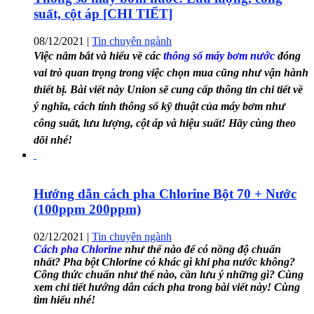
suất, cột áp [CHI TIẾT]
08/12/2021
|
Tin chuyên ngành
Việc nắm bắt và hiểu về các
thông số máy bơm nước
đóng
vai trò quan trọng trong việc chọn mua cũng như vận hành
thiết bị. Bài viết này Union sẽ cung cấp thông tin chi tiết về
ý nghĩa, cách tính thông số kỹ thuật của máy bơm như
công suất, lưu lượng, cột áp và hiệu suất! Hãy cùng theo
dõi nhé!
Hướng dẫn cách pha Chlorine Bột 70 + Nước
(100ppm 200ppm)
02/12/2021
|
Tin chuyên ngành
Cách pha Chlorine
như thế nào để có nồng độ chuẩn
nhất? Pha bột Chlorine có khác gì khi pha nước không?
Công thức chuẩn như thế nào, cần lưu ý những gì? Cùng
xem chi tiết hướng dẫn cách pha trong bài viết này! Cùng
tìm hiểu nhé!