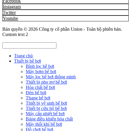
Facebook
Instagram
Twitter
Youtube
Bản quyền © 2026
Công ty cổ phần Union
- Toàn bộ phiên bản.
Custom text 2
Trang chủ
Thiết bị bể bơi
Bình lọc bể bơi
Máy bơm bể bơi
Máy lọc bể bơi thông minh
Thiết bị phụ trợ bể bơi
Hóa chất bể bơi
Đèn bể bơi
Thang bể bơi
Thiết bị vệ sinh bể bơi
Thiết bị cứu hộ bể bơi
Máy cấp nhiệt bể bơi
Bảng điều khiển hóa chất
Máy thổi khí bể bơi
Đồ chơi bể bơi