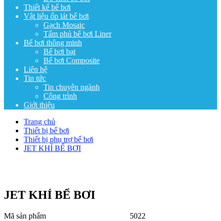
Thiết kế bể bơi
Vật liệu ốp lát bể bơi
Gạch Mosaic
Tấm phủ bể bơi Liner
Bể bơi thông minh
Bể bơi bạt
Bể bơi Composite
Liên hệ
Tin tức
Tin chuyên ngành
Công trình
Giới thiệu
Trang chủ
Thiết bị bể bơi
Thiết bị phụ trợ bể bơi
JET KHÍ BỂ BƠI
JET KHÍ BỂ BƠI
Mã sản phẩm
5022