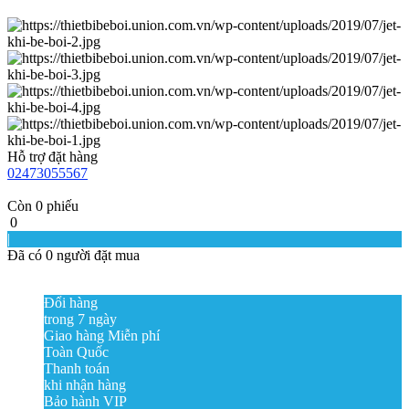
Hỗ trợ đặt hàng
02473055567
Còn
0
phiếu
0
|
Đã có
0
người đặt mua
Đổi hàng
trong 7 ngày
Giao hàng Miễn phí
Toàn Quốc
Thanh toán
khi nhận hàng
Bảo hành VIP