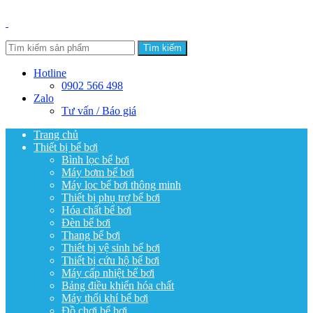
Tìm kiếm
Hotline
0902 566 498
Zalo
Tư vấn / Báo giá
Trang chủ
Thiết bị bể bơi
Bình lọc bể bơi
Máy bơm bể bơi
Máy lọc bể bơi thông minh
Thiết bị phụ trợ bể bơi
Hóa chất bể bơi
Đèn bể bơi
Thang bể bơi
Thiết bị vệ sinh bể bơi
Thiết bị cứu hộ bể bơi
Máy cấp nhiệt bể bơi
Bảng điều khiển hóa chất
Máy thổi khí bể bơi
Đồ chơi bể bơi