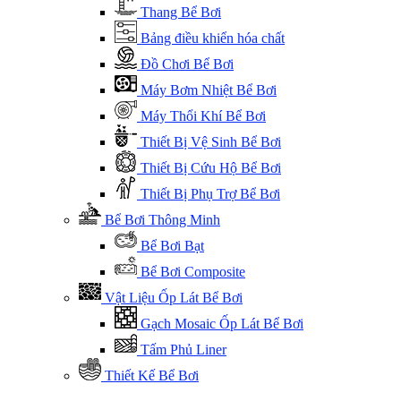
Thang Bể Bơi
Bảng điều khiển hóa chất
Đồ Chơi Bể Bơi
Máy Bơm Nhiệt Bể Bơi
Máy Thổi Khí Bể Bơi
Thiết Bị Vệ Sinh Bể Bơi
Thiết Bị Cứu Hộ Bể Bơi
Thiết Bị Phụ Trợ Bể Bơi
Bể Bơi Thông Minh
Bể Bơi Bạt
Bể Bơi Composite
Vật Liệu Ốp Lát Bể Bơi
Gạch Mosaic Ốp Lát Bể Bơi
Tấm Phủ Liner
Thiết Kế Bể Bơi