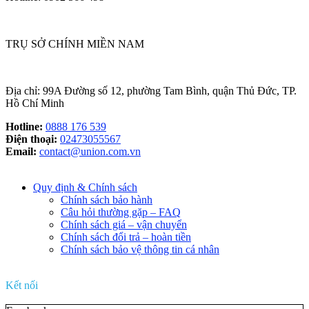
TRỤ SỞ CHÍNH MIỀN NAM
Địa chỉ: 99A Đường số 12, phường Tam Bình, quận Thủ Đức, TP.
Hồ Chí Minh
Hotline:
0888 176 539
Điện thoại:
02473055567
Email:
contact@union.com.vn
Quy định & Chính sách
Chính sách bảo hành
Câu hỏi thường gặp – FAQ
Chính sách giá – vận chuyển
Chính sách đổi trả – hoàn tiền
Chính sách bảo vệ thông tin cá nhân
Kết nối