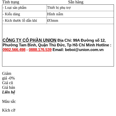
Tình trạng
Sẵn hàng
- Loại sản phẩm
Thiết bị phụ trợ
Hình nấm
- Kiểu dáng
Ø3mm
- Kích thước lỗ dẫn khí
CÔNG TY CỔ PHẦN UNION
Địa Chỉ: 99A Đường số 12,
Phường Tam Bình, Quận Thủ Đức, Tp Hồ Chí Minh
Hotline :
0902.566.498
-
0888.176.539
Email: beboi@union.com.vn
Giảm
giá
-0%
Giá cũ
Giá bán
Liên hệ
Màu sắc
Kích cỡ