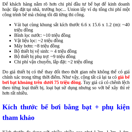
Để khách hàng nắm rõ hơn chi phí đầu tư bể bạt để kinh doanh
hoặc lắp đặt tại nhà, trường học... Union lấy ví dụ tổng chi phí một
công trình bể mà chúng tôi đã từng thi công.
Vải bạt cùng khung sắt kích thước 6.6 x 15.6 x 1.2 (m): ~40
triệu đồng
Bình lọc nước: ~10 triệu đồng
Vật liệu lọc: ~2 triệu đồng
Máy bơm: ~8 triệu đồng
Bộ thiết bị vệ sinh: ~ 4 triệu đồng
Bộ thiết bị phụ trợ: ~9 triệu đồng
Chi phí vận chuyển, lắp đặt: ~2 triệu đồng
Do giá thiết bị có thể thay đổi theo thời gian nên không thể có giá
chính xác trong từng thời điểm. Như vậy, cộng tất cả lại ta có
giá bể
bơi bạt khoảng trên dưới 75 triệu đồng
. Tuy giá cả có chênh lệch
theo từng loại thiết bị, loại bạt sử dụng nhưng so với bể xây thì rẻ
hơn rất nhiều.
Kích thước bể bơi bằng bạt + phụ kiện
tham khảo