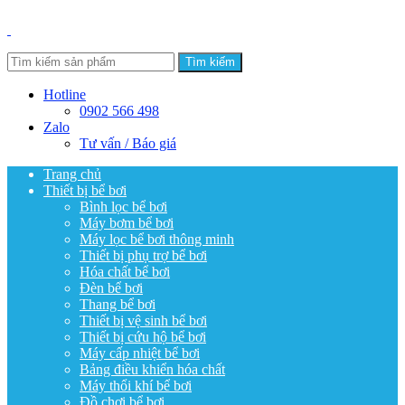
Tìm kiếm
Hotline
0902 566 498
Zalo
Tư vấn / Báo giá
Trang chủ
Thiết bị bể bơi
Bình lọc bể bơi
Máy bơm bể bơi
Máy lọc bể bơi thông minh
Thiết bị phụ trợ bể bơi
Hóa chất bể bơi
Đèn bể bơi
Thang bể bơi
Thiết bị vệ sinh bể bơi
Thiết bị cứu hộ bể bơi
Máy cấp nhiệt bể bơi
Bảng điều khiển hóa chất
Máy thổi khí bể bơi
Đồ chơi bể bơi