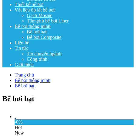
Thiết kế bể bơi
Vật liệu ốp lát bể bơi
Gạch Mosaic
Tấm phủ bể bơi Liner
Bể bơi thông minh
Bể bơi bạt
Bể bơi Composite
Liên hệ
Tin tức
Tin chuyên ngành
Công trình
Giới thiệu
Trang chủ
Bể bơi thông minh
Bể bơi bạt
Bể bơi bạt
-0%
Hot
New