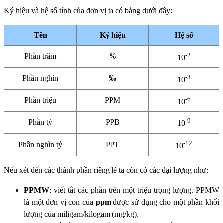
Ký hiệu và hệ số tính của đơn vị ta có bảng dưới đây:
Tên
Ký hiệu
Hệ số
-2
Phần trăm
%
10
-3
Phần nghìn
‰
10
-6
Phần triệu
PPM
10
-9
Phần tỷ
PPB
10
-12
Phần nghìn tỷ
PPT
10
Nếu xét đến các thành phần riêng lẻ ta còn có các đại lượng như:
PPMW
: viết tắt các phần trên một triệu trọng lượng. PPMW
là một đơn vị con của
ppm
được sử dụng cho một phần khối
lượng của miligam/kilogam (mg/kg).