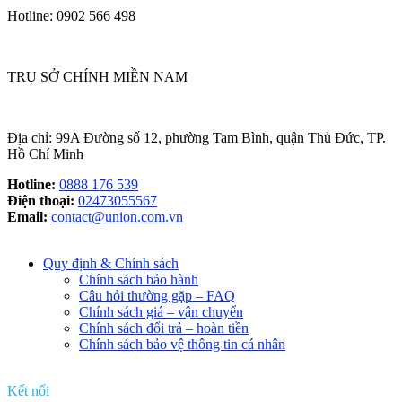
Hotline: 0902 566 498
TRỤ SỞ CHÍNH MIỀN NAM
Địa chỉ: 99A Đường số 12, phường Tam Bình, quận Thủ Đức, TP.
Hồ Chí Minh
Hotline:
0888 176 539
Điện thoại:
02473055567
Email:
contact@union.com.vn
Quy định & Chính sách
Chính sách bảo hành
Câu hỏi thường gặp – FAQ
Chính sách giá – vận chuyển
Chính sách đổi trả – hoàn tiền
Chính sách bảo vệ thông tin cá nhân
Kết nối