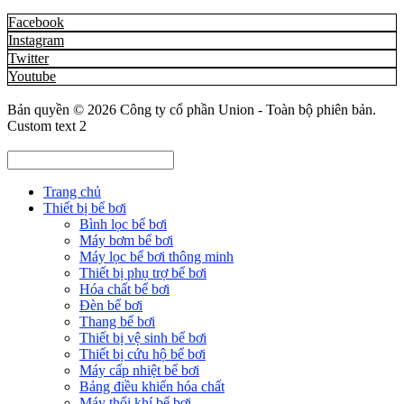
Facebook
Instagram
Twitter
Youtube
Bản quyền © 2026
Công ty cổ phần Union
- Toàn bộ phiên bản.
Custom text 2
Trang chủ
Thiết bị bể bơi
Bình lọc bể bơi
Máy bơm bể bơi
Máy lọc bể bơi thông minh
Thiết bị phụ trợ bể bơi
Hóa chất bể bơi
Đèn bể bơi
Thang bể bơi
Thiết bị vệ sinh bể bơi
Thiết bị cứu hộ bể bơi
Máy cấp nhiệt bể bơi
Bảng điều khiển hóa chất
Máy thổi khí bể bơi