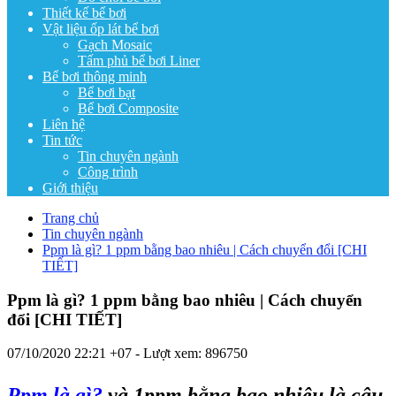
Thiết kế bể bơi
Vật liệu ốp lát bể bơi
Gạch Mosaic
Tấm phủ bể bơi Liner
Bể bơi thông minh
Bể bơi bạt
Bể bơi Composite
Liên hệ
Tin tức
Tin chuyên ngành
Công trình
Giới thiệu
Trang chủ
Tin chuyên ngành
Ppm là gì? 1 ppm bằng bao nhiêu | Cách chuyển đổi [CHI
TIẾT]
Ppm là gì? 1 ppm bằng bao nhiêu | Cách chuyển
đổi [CHI TIẾT]
07/10/2020 22:21 +07
- Lượt xem: 896750
Ppm là gì?
và 1ppm bằng bao nhiêu là câu