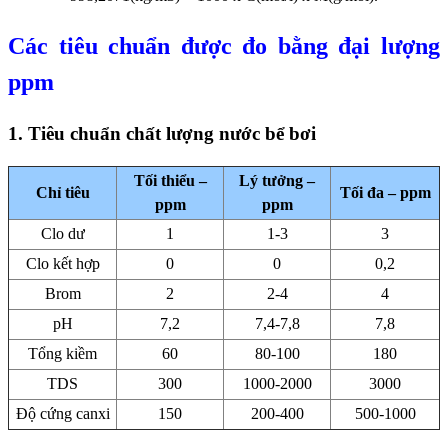
Các tiêu chuẩn được đo bằng đại lượng
ppm
1. Tiêu chuẩn chất lượng nước bể bơi
Tối thiểu –
Lý tưởng –
Chỉ tiêu
Tối đa – ppm
ppm
ppm
Clo dư
1
1-3
3
Clo kết hợp
0
0
0,2
Brom
2
2-4
4
pH
7,2
7,4-7,8
7,8
Tổng kiềm
60
80-100
180
TDS
300
1000-2000
3000
Độ cứng canxi
150
200-400
500-1000