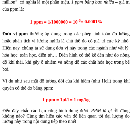
million”, có nghĩa là một phần triệu.
1 ppm bằng bao nhiêu –
giá trị
của ppm là:
-6
1 ppm = 1/1000000 = 10
=
0.0001%
Đơn vị ppm
thường áp dụng trong các phép tính toán đo lường
hoặc phân tích vi lượng nghĩa là chủ thể đo có giá trị cực kỳ nhỏ.
Hiện nay, chúng ta sử dụng đơn vị này trong các ngành như vật lý,
hóa học, toán học, điện tử,… Điển hình có thể kể đến như đo nồng
độ khí thải, khí gây ô nhiễm và nồng độ các chất hóa học trong bể
bơi.
Ví dụ như sau mật độ tương đối của khí hiếm (như Heli) trong khí
quyển có thể đo bằng ppm:
1 ppm = 1µl/l = 1 mg/kg
Đến đây chắc các bạn cũng hình dung được
PPM là gì
rồi đúng
không nào? Cùng tìm hiểu các vấn đề liên quan tới đại lượng đo
lường này trong nội dung tiếp theo nhé!