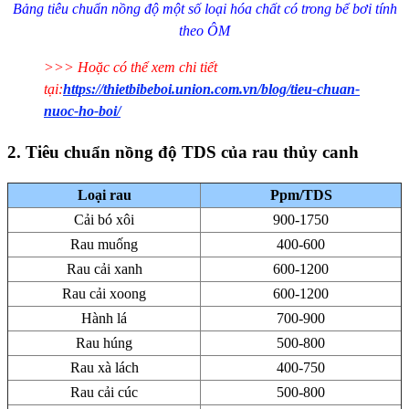
Bảng tiêu chuẩn nồng độ một số loại hóa chất có trong bể bơi tính
theo ÔM
>>> Hoặc có thể xem chi tiết
tại:
https://thietbibeboi.union.com.vn/blog/tieu-chuan-
nuoc-ho-boi/
2. Tiêu chuẩn nồng độ TDS của rau thủy canh
Loại rau
Ppm/TDS
Cải bó xôi
900-1750
Rau muống
400-600
Rau cải xanh
600-1200
Rau cải xoong
600-1200
Hành lá
700-900
Rau húng
500-800
Rau xà lách
400-750
Rau cải cúc
500-800