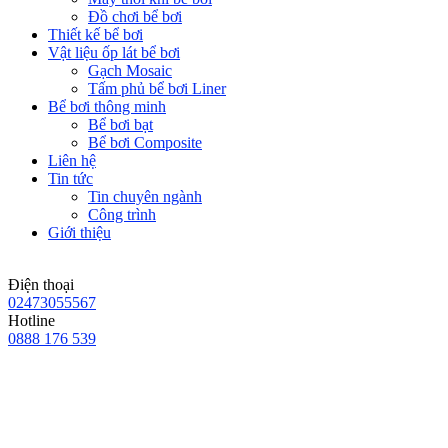
Đồ chơi bể bơi
Thiết kế bể bơi
Vật liệu ốp lát bể bơi
Gạch Mosaic
Tấm phủ bể bơi Liner
Bể bơi thông minh
Bể bơi bạt
Bể bơi Composite
Liên hệ
Tin tức
Tin chuyên ngành
Công trình
Giới thiệu
Điện thoại
02473055567
Hotline
0888 176 539