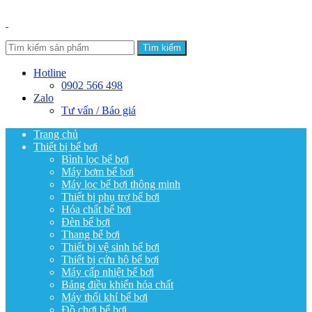
Tìm kiếm
Hotline
0902 566 498
Zalo
Tư vấn / Báo giá
Trang chủ
Thiết bị bể bơi
Bình lọc bể bơi
Máy bơm bể bơi
Máy lọc bể bơi thông minh
Thiết bị phụ trợ bể bơi
Hóa chất bể bơi
Đèn bể bơi
Thang bể bơi
Thiết bị vệ sinh bể bơi
Thiết bị cứu hộ bể bơi
Máy cấp nhiệt bể bơi
Bảng điều khiển hóa chất
Máy thổi khí bể bơi
Đồ chơi bể bơi