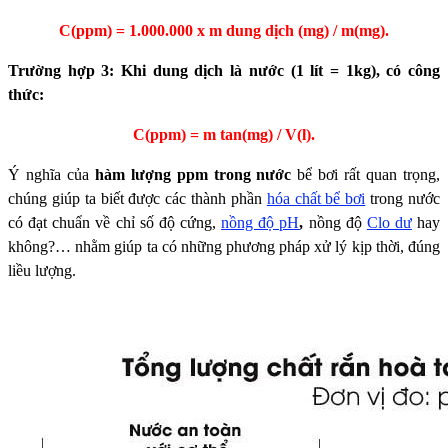
C(ppm) = 1.000.000 x m dung dịch (mg) / m(mg).
Trường hợp 3: Khi dung dịch là nước (1 lít = 1kg), có công
thức:
C(ppm) = m tan(mg) / V(l).
Ý nghĩa của
hàm lượng ppm trong nước
bể bơi rất quan trọng,
chúng giúp ta biết được các thành phần
hóa chất bể bơi
trong nước
có đạt chuẩn về chỉ số độ cứng,
nồng độ pH
,
nồng độ
Clo dư
hay
không?… nhằm giúp ta có những phương pháp xử lý kịp thời, đúng
liều lượng.