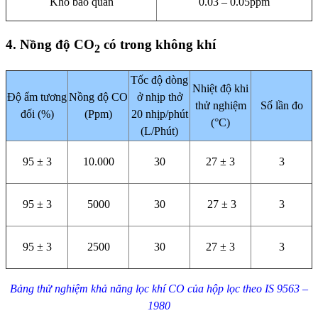
Kho bảo quản
0.03 – 0.05ppm
4. Nồng độ CO
có trong không khí
2
Tốc độ dòng
Nhiệt độ khi
Độ ẩm tương
Nồng độ CO
ở nhịp thở
thử nghiệm
Số lần đo
đối (%)
(Ppm)
20 nhịp/phút
(°C)
(L/Phút)
95 ± 3
10.000
30
27 ± 3
3
95 ± 3
5000
30
27 ± 3
3
95 ± 3
2500
30
27 ± 3
3
Bảng thử nghiệm khả năng lọc khí CO của hộp lọc theo IS 9563 –
1980