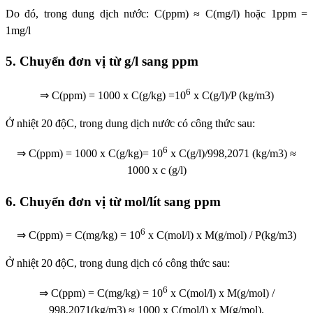
Do đó, trong dung dịch nước: C(ppm) ≈ C(mg/l) hoặc 1ppm =
1mg/l
5. Chuyển đơn vị từ g/l sang ppm
6
⇒ C(ppm) = 1000 x C(g/kg) =10
x C(g/l)/P (kg/m3)
Ở nhiệt 20 độC, trong dung dịch nước có công thức sau:
6
⇒ C(ppm) = 1000 x C(g/kg)= 10
x C(g/l)/998,2071 (kg/m3) ≈
1000 x c (g/l)
6. Chuyển đơn vị từ mol/lít sang ppm
6
⇒ C(ppm) = C(mg/kg) = 10
x C(mol/l) x M(g/mol) / P(kg/m3)
Ở nhiệt 20 độC, trong dung dịch có công thức sau:
6
⇒ C(ppm) = C(mg/kg) = 10
x C(mol/l) x M(g/mol) /
998,2071(kg/m3) ≈ 1000 x C(mol/l) x M(g/mol).