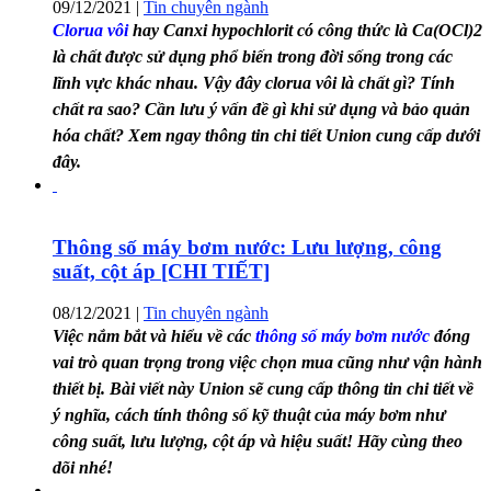
09/12/2021
|
Tin chuyên ngành
Clorua vôi
hay Canxi hypochlorit có công thức là Ca(OCl)2
là chất được sử dụng phổ biến trong đời sống trong các
lĩnh vực khác nhau. Vậy đây clorua vôi là chất gì? Tính
chất ra sao? Cần lưu ý vấn đề gì khi sử dụng và bảo quản
hóa chất? Xem ngay thông tin chi tiết Union cung cấp dưới
đây.
Thông số máy bơm nước: Lưu lượng, công
suất, cột áp [CHI TIẾT]
08/12/2021
|
Tin chuyên ngành
Việc nắm bắt và hiểu về các
thông số máy bơm nước
đóng
vai trò quan trọng trong việc chọn mua cũng như vận hành
thiết bị. Bài viết này Union sẽ cung cấp thông tin chi tiết về
ý nghĩa, cách tính thông số kỹ thuật của máy bơm như
công suất, lưu lượng, cột áp và hiệu suất! Hãy cùng theo
dõi nhé!