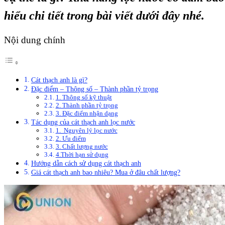
hiểu chi tiết trong bài viết dưới đây nhé.
Nội dung chính
Cát thạch anh là gì?
Đặc điểm – Thông số – Thành phần tỷ trọng
1. Thông số kỹ thuật
2. Thành phần tỷ trọng
3. Đặc điểm nhận dạng
Tác dụng của cát thạch anh lọc nước
1. Nguyên lý lọc nước
2. Ưu điểm
3. Chất lượng nước
4.Thời hạn sử dụng
Hướng dẫn cách sử dụng cát thạch anh
Giá cát thạch anh bao nhiêu? Mua ở đâu chất lượng?