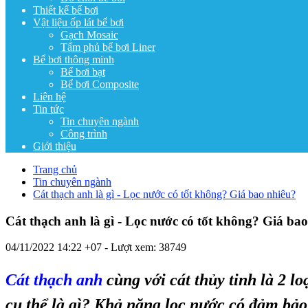
Thiết kế bể bơi
Vật liệu ốp lát bể bơi
Gạch Mosaic
Tấm phủ bể bơi Liner
Bể bơi thông minh
Bể bơi bạt
Bể bơi Composite
Liên hệ
Tin tức
Tin chuyên ngành
Công trình
Giới thiệu
Trang chủ
Tin chuyên ngành
Cát thạch anh là gì - Lọc nước có tốt không? Giá bao nhiêu?
Cát thạch anh là gì - Lọc nước có tốt không? Giá ba
04/11/2022 14:22 +07
- Lượt xem: 38749
Cát thạch anh
cùng với cát thủy tinh là 2 lo
cụ thể là gì? Khả năng lọc nước có đảm bảo