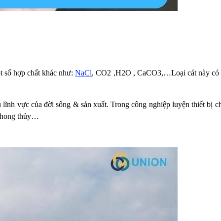
ột số hợp chất khác như:
NaCl
, CO2 ,H2O , CaCO3,…Loại cát này có ng
lĩnh vực của đời sống & sản xuất. Trong công nghiệp luyện thiết bị chế
 phong thủy…