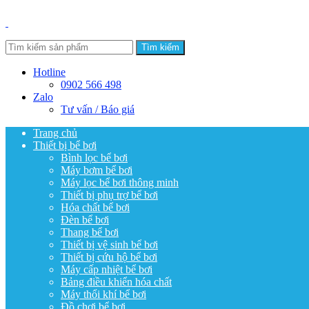
Tìm kiếm
Hotline
0902 566 498
Zalo
Tư vấn / Báo giá
Trang chủ
Thiết bị bể bơi
Bình lọc bể bơi
Máy bơm bể bơi
Máy lọc bể bơi thông minh
Thiết bị phụ trợ bể bơi
Hóa chất bể bơi
Đèn bể bơi
Thang bể bơi
Thiết bị vệ sinh bể bơi
Thiết bị cứu hộ bể bơi
Máy cấp nhiệt bể bơi
Bảng điều khiển hóa chất
Máy thổi khí bể bơi
Đồ chơi bể bơi