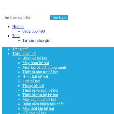
Tìm kiếm
Hotline
0902 566 498
Zalo
Tư vấn / Báo giá
Trang chủ
Thiết bị bể bơi
Bình lọc bể bơi
Máy bơm bể bơi
Máy lọc bể bơi thông minh
Thiết bị phụ trợ bể bơi
Hóa chất bể bơi
Đèn bể bơi
Thang bể bơi
Thiết bị vệ sinh bể bơi
Thiết bị cứu hộ bể bơi
Máy cấp nhiệt bể bơi
Bảng điều khiển hóa chất
Máy thổi khí bể bơi
Đồ chơi bể bơi