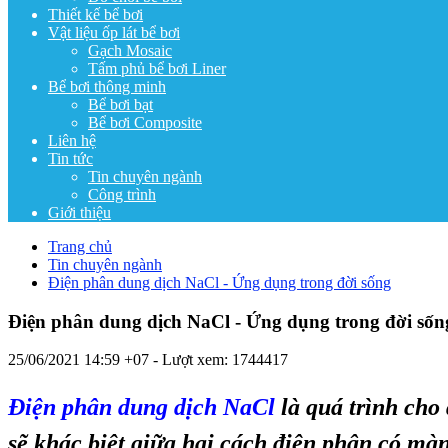
Thiết kế bể bơi
Vật liệu ốp lát bể bơi
Gạch Mosaic
Tấm phủ bể bơi Liner
Bể bơi thông minh
Bể bơi bạt
Bể bơi Composite
Liên hệ
Tin tức
Tin chuyên ngành
Công trình
Giới thiệu
Trang chủ
Tin chuyên ngành
Điện phân dung dịch NaCl - Ứng dụng trong đời sống
Điện phân dung dịch NaCl - Ứng dụng trong đời sốn
25/06/2021 14:59 +07
- Lượt xem: 1744417
Điện phân dung dịch NaCl
là quá trình cho
sẽ khác biệt giữa hai cách điện phân có mà