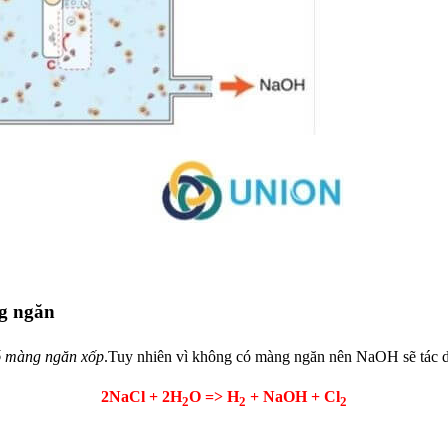
g ngăn
ó màng ngăn xốp
.Tuy nhiên vì không có màng ngăn nên NaOH sẽ tác dụ
2NaCl + 2H
O => H
+ NaOH + Cl
2
2
2