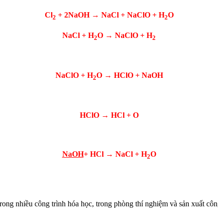
Cl
+ 2NaOH → NaCl + NaClO + H
O
2
2
NaCl + H
O → NaClO + H
2
2
NaClO + H
O → HClO + NaOH
2
HClO → HCl + O
NaOH
+ HCl → NaCl + H
O
2
ong nhiều công trình hóa học, trong phòng thí nghiệm và sản xuất cô