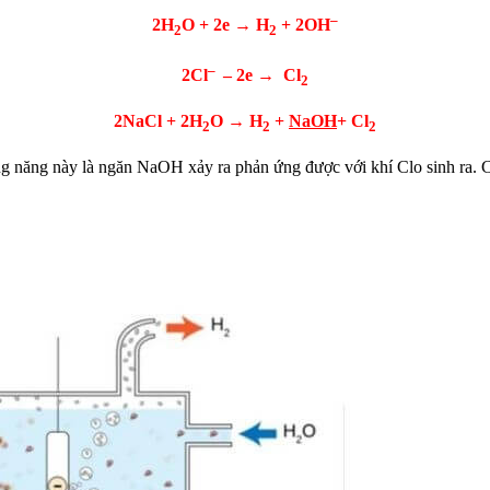
–
2H
O + 2e → H
+ 2OH
2
2
–
2Cl
– 2e → Cl
2
2NaCl + 2H
O → H
+
NaOH
+ Cl
2
2
2
 năng này là ngăn NaOH xảy ra phản ứng được với khí Clo sinh ra. Ch