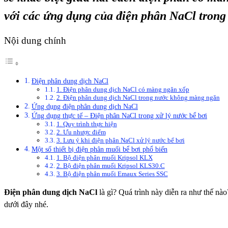
với các ứng dụng của điện phân NaCl trong b
Nội dung chính
Điện phân dung dịch NaCl
1. Điện phân dung dịch NaCl có màng ngăn xốp
2. Điện phân dung dịch NaCl trong nước không màng ngăn
Ứng dụng điện phân dung dịch NaCl
Ứng dụng thực tế – Điện phân NaCl trong xử lý nước bể bơi
1. Quy trình thực hiện
2. Ưu nhược điểm
3. Lưu ý khi điện phân NaCl xử lý nước bể bơi
Một số thiết bị điện phân muối bể bơi phổ biến
1. Bộ điện phân muối Kripsol KLX
2. Bộ điện phân muối Kripsol KLS30.C
3. Bộ điện phân muối Emaux Series SSC
Điện phân dung dịch NaCl
là gì? Quá trình này diễn ra như thế n
dưới đây nhé.