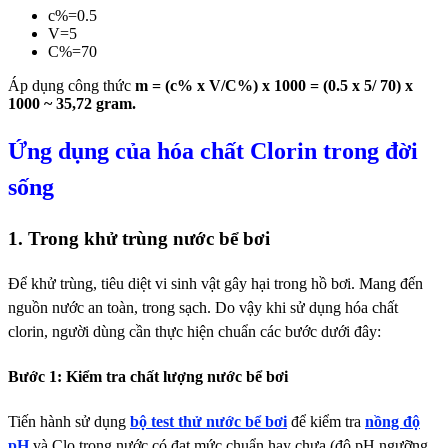
c%=0.5
V=5
C%=70
Áp dụng công thức
m = (c% x V/C%) x 1000 = (0.5 x 5/ 70) x
1000 ~ 35,72 gram.
Ứng dụng của hóa chất Clorin trong đời
sống
1. Trong khử trùng nước bể bơi
Để khử trùng, tiêu diệt vi sinh vật gây hại trong hồ bơi. Mang đến
nguồn nước an toàn, trong sạch. Do vậy khi sử dụng hóa chất
clorin, người dùng cần thực hiện chuẩn các bước dưới đây:
Bước 1: Kiểm tra chất lượng nước bể bơi
Tiến hành sử dụng
bộ test thử nước bể bơi
để kiểm tra
nồng độ
pH
và Clo trong nước có đạt mức chuẩn hay chưa (độ pH ngưỡng