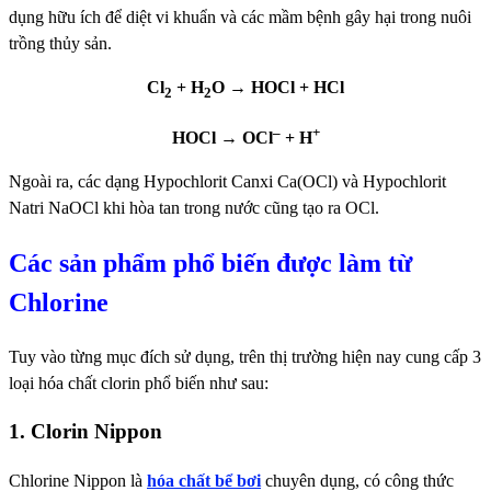
dụng hữu ích để diệt vi khuẩn và các mầm bệnh gây hại trong nuôi
trồng thủy sản.
Cl
+ H
O → HOCl + HCl
2
2
–
+
HOCl → OCl
+ H
Ngoài ra, các dạng Hypochlorit Canxi Ca(OCl) và Hypochlorit
Natri NaOCl khi hòa tan trong nước cũng tạo ra OCl.
Các sản phẩm phổ biến được làm từ
Chlorine
Tuy vào từng mục đích sử dụng, trên thị trường hiện nay cung cấp 3
loại hóa chất clorin phổ biến như sau:
1. Clorin Nippon
Chlorine Nippon là
hóa chất bể bơi
chuyên dụng, có công thức