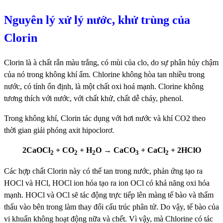
Nguyên lý xử lý nước, khử trùng của
Clorin
Clorin là à chất rắn màu trắng, có mùi của clo, do sự phân hủy chậm
của nó trong không khí ẩm. Chlorine không hòa tan nhiều trong
nước, có tính ổn định, là một chất oxi hoá mạnh. Clorine không
tương thích với nước, với chất khử, chất dễ cháy, phenol.
Trong không khí, Clorin tác dụng với hơi nước và khí CO2 theo
thời gian giải phóng axit hipoclorơ.
2CaOCl
+ CO
+ H
O → CaCO
+ CaCl
+ 2HClO
2
2
2
3
2
Các hợp chất Clorin này có thể tan trong nước, phản ứng tạo ra
HOCl và HCl, HOCl ion hóa tạo ra ion OCl có khả năng oxi hóa
mạnh. HOCl và OCl sẽ tác động trực tiếp lên màng tế bào và thẩm
thấu vào bên trong làm thay đổi cấu trúc phân tử. Do vậy, tế bào của
vi khuẩn không hoạt động nữa và chết. Vì vậy, mà Chlorine có tác