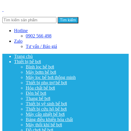
Tìm kiếm
Hotline
0902 566 498
Zalo
Tư vấn / Báo giá
Trang chủ
Thiết bị bể bơi
Bình lọc bể bơi
Máy bơm bể bơi
Máy lọc bể bơi thông minh
Thiết bị phụ trợ bể bơi
Hóa chất bể bơi
Đèn bể bơi
Thang bể bơi
Thiết bị vệ sinh bể bơi
Thiết bị cứu hộ bể bơi
Máy cấp nhiệt bể bơi
Bảng điều khiển hóa chất
Máy thổi khí bể bơi
Đồ chơi bể bơi