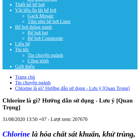
Thiết kế bể bơi
Vật liệu ốp lát bể bơi
Gạch Mosaic
Tấm phủ bể bơi Liner
Bể bơi thông minh
Bể bơi bạt
Bể bơi Composite
Liên hệ
Tin tức
Tin chuyên ngành
Công trình
Giới thiệu
Trang chủ
Tin chuyên ngành
Chlorine là gì? Hướng dẫn sử dụng - Lưu ý [Quan Trọng]
Chlorine là gì? Hướng dẫn sử dụng - Lưu ý [Quan
Trọng]
31/08/2020 13:50 +07
- Lượt xem: 207670
Chlorine
là hóa chất sát khuẩn, khử trùng,