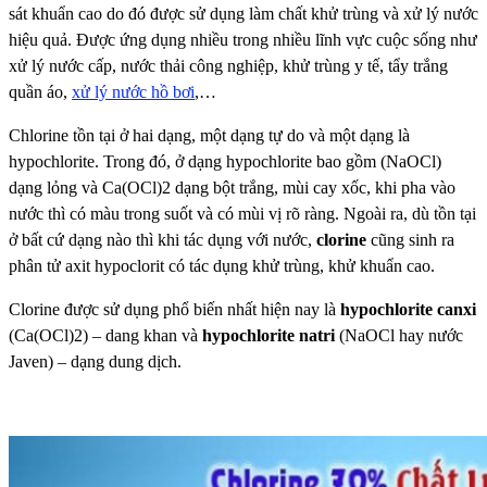
sát khuẩn cao do đó được sử dụng làm chất khử trùng và xử lý nước
hiệu quả. Được ứng dụng nhiều trong nhiều lĩnh vực cuộc sống như
xử lý nước cấp, nước thải công nghiệp, khử trùng y tế, tẩy trắng
quần áo,
xử lý nước hồ bơi
,…
Chlorine tồn tại ở hai dạng, một dạng tự do và một dạng là
hypochlorite. Trong đó, ở dạng hypochlorite bao gồm (NaOCl)
dạng lỏng và Ca(OCl)2 dạng bột trắng, mùi cay xốc, khi pha vào
nước thì có màu trong suốt và có mùi vị rõ ràng. Ngoài ra, dù tồn tại
ở bất cứ dạng nào thì khi tác dụng với nước,
clorine
cũng sinh ra
phân tử axit hypoclorit có tác dụng khử trùng, khử khuẩn cao.
Clorine được sử dụng phổ biến nhất hiện nay là
hypochlorite canxi
(Ca(OCl)2) – dang khan và
hypochlorite natri
(NaOCl hay nước
Javen) – dạng dung dịch.