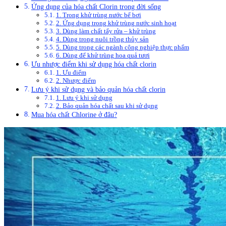
Ứng dụng của hóa chất Clorin trong đời sống
1. Trong khử trùng nước bể bơi
2. Ứng dụng trong khử trùng nước sinh hoạt
3. Dùng làm chất tẩy rửa – khử trùng
4. Dùng trong nuôi trồng thủy sản
5. Dùng trong các ngành công nghiệp thực phẩm
6. Dùng để khử trùng hoa quả tươi
Ưu nhược điểm khi sử dụng hóa chất clorin
1. Ưu điểm
2. Nhược điểm
Lưu ý khi sử dụng và bảo quản hóa chất clorin
1. Lưu ý khi sử dụng
2. Bảo quản hóa chất sau khi sử dụng
Mua hóa chất Chlorine ở đâu?