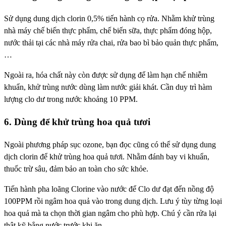
Sử dụng dung dịch clorin 0,5% tiến hành cọ rửa. Nhằm khử trùng
nhà máy chế biến thực phẩm, chế biến sữa, thực phẩm đóng hộp,
nước thải tại các nhà máy rửa chai, rửa bao bì bảo quản thực phẩm,
…
Ngoài ra, hóa chất này còn được sử dụng để làm hạn chế nhiễm
khuẩn, khử trùng nước dùng làm nước giải khát. Cần duy trì hàm
lượng clo dư trong nước khoảng 10 PPM.
6. Dùng để khử trùng hoa quả tươi
Ngoài phương pháp sục ozone, bạn đọc cũng có thể sử dụng dung
dịch clorin để khử trùng hoa quả tươi. Nhằm đánh bay vi khuẩn,
thuốc trừ sâu, đảm bảo an toàn cho sức khỏe.
Tiến hành pha loãng Clorine vào nước để Clo dư đạt đến nồng độ
100PPM rồi ngâm hoa quả vào trong dung dịch. Lưu ý tùy từng loại
hoa quả mà ta chọn thời gian ngâm cho phù hợp. Chú ý cần rửa lại
thật kỹ bẳng nước trước khi ăn.