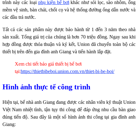
trình này các loại
phụ kiện bể bơi
khác như sỏi lọc, sào nhôm, ống
mềm vệ sinh, bàn chải, chổi cọ và hệ thống đường ống dẫn nước và
các đầu trả nước.
Tất cả các sản phẩm này được bảo hành từ 1 đến 3 năm theo nhà
sản xuất. Tổng giá trị của chúng là hơn 70 triệu đồng.
Ngay sau khi
hợp đồng được thỏa thuận và ký kết, Union đã chuyển toàn bộ các
thiết bị trên đến gia đình anh Giang và tiến hành lắp đặt.
Xem chi tiết báo giá thiết bị bể bơi
tại:
https://thietbibeboi.union.com.vn/thiet-bi-be-boi/
Hình ảnh thực tế công trình
Hiện tại, bể nhà anh Giang đang được các nhân
viên kỹ thuật Union
Việt Nam nhiệt tình, tận tụy thi công để đáp ứng nhu cầu bàn giao
đúng tiến độ.
Sau đây là một số hình ảnh thi công tại gia đình anh
Giang: