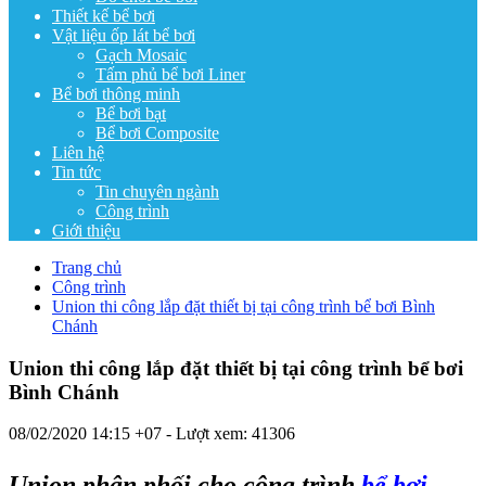
Thiết kế bể bơi
Vật liệu ốp lát bể bơi
Gạch Mosaic
Tấm phủ bể bơi Liner
Bể bơi thông minh
Bể bơi bạt
Bể bơi Composite
Liên hệ
Tin tức
Tin chuyên ngành
Công trình
Giới thiệu
Trang chủ
Công trình
Union thi công lắp đặt thiết bị tại công trình bể bơi Bình
Chánh
Union thi công lắp đặt thiết bị tại công trình bể bơi
Bình Chánh
08/02/2020 14:15 +07
- Lượt xem: 41306
Union phân phối cho công trình
bể bơi