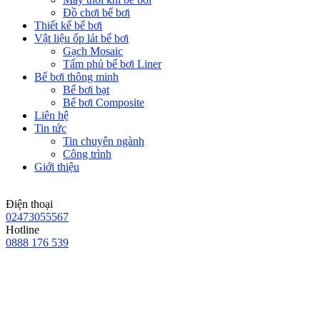
Đồ chơi bể bơi
Thiết kế bể bơi
Vật liệu ốp lát bể bơi
Gạch Mosaic
Tấm phủ bể bơi Liner
Bể bơi thông minh
Bể bơi bạt
Bể bơi Composite
Liên hệ
Tin tức
Tin chuyên ngành
Công trình
Giới thiệu
Điện thoại
02473055567
Hotline
0888 176 539