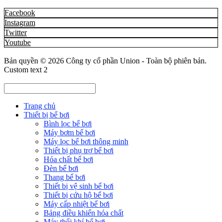
Facebook
Instagram
Twitter
Youtube
Bản quyền © 2026
Công ty cổ phần Union
- Toàn bộ phiên bản.
Custom text 2
Trang chủ
Thiết bị bể bơi
Bình lọc bể bơi
Máy bơm bể bơi
Máy lọc bể bơi thông minh
Thiết bị phụ trợ bể bơi
Hóa chất bể bơi
Đèn bể bơi
Thang bể bơi
Thiết bị vệ sinh bể bơi
Thiết bị cứu hộ bể bơi
Máy cấp nhiệt bể bơi
Bảng điều khiển hóa chất
Máy thổi khí bể bơi