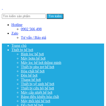
Tìm kiếm
Hotline
0902 566 498
Zalo
Tư vấn / Báo giá
Trang chủ
Thiết bị bể bơi
Bình lọc bể bơi
Máy bơm bể bơi
Máy lọc bể bơi thông minh
Thiết bị phụ trợ bể bơi
Hóa chất bể bơi
Đèn bể bơi
Thang bể bơi
Thiết bị vệ sinh bể bơi
Thiết bị cứu hộ bể bơi
Máy cấp nhiệt bể bơi
Bảng điều khiển hóa chất
Máy thổi khí bể bơi
Đồ chơi bể bơi