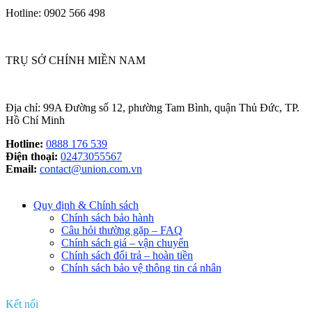
Hotline: 0902 566 498
TRỤ SỞ CHÍNH MIỀN NAM
Địa chỉ: 99A Đường số 12, phường Tam Bình, quận Thủ Đức, TP.
Hồ Chí Minh
Hotline:
0888 176 539
Điện thoại:
02473055567
Email:
contact@union.com.vn
Quy định & Chính sách
Chính sách bảo hành
Câu hỏi thường gặp – FAQ
Chính sách giá – vận chuyển
Chính sách đổi trả – hoàn tiền
Chính sách bảo vệ thông tin cá nhân
Kết nối