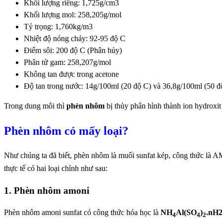
Khối lượng riêng: 1,725g/cm3
Khối lượng mol: 258,205g/mol
Tỷ trọng: 1,760kg/m3
Nhiệt độ nóng chảy: 92-95 độ C
Điểm sôi: 200 độ C (Phân hủy)
Phân tử gam: 258,207g/mol
Không tan được trong acetone
Độ tan trong nước: 14g/100ml (20 độ C) và 36,8g/100ml (50 đ
Trong dung môi thì
phèn nhôm
bị thủy phân hình thành ion hydroxi
Phèn nhôm có mấy loại?
Như chúng ta đã biết, phèn nhôm là muối sunfat kép, công thức là 
thực tế có hai loại chính như sau:
1. Phèn nhôm amoni
Phèn nhôm amoni sunfat có công thức hóa học là
NH
Al(SO
)
.nH
4
4
2