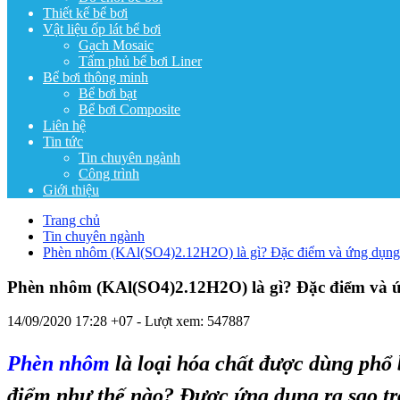
Thiết kế bể bơi
Vật liệu ốp lát bể bơi
Gạch Mosaic
Tấm phủ bể bơi Liner
Bể bơi thông minh
Bể bơi bạt
Bể bơi Composite
Liên hệ
Tin tức
Tin chuyên ngành
Công trình
Giới thiệu
Trang chủ
Tin chuyên ngành
Phèn nhôm (KAl(SO4)2.12H2O) là gì? Đặc điểm và ứng dụng
Phèn nhôm (KAl(SO4)2.12H2O) là gì? Đặc điểm và 
14/09/2020 17:28 +07
- Lượt xem: 547887
Phèn nhôm
là loại hóa chất được dùng phổ 
điểm như thế nào? Được ứng dụng ra sao tro