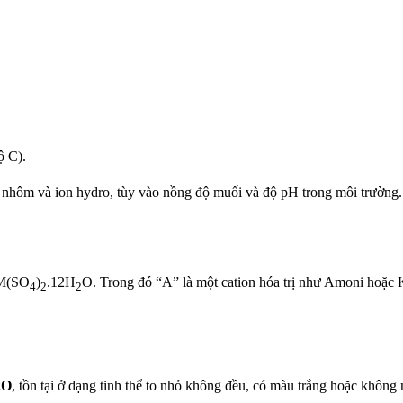
ộ C).
t nhôm và ion hydro, tùy vào nồng độ muối và độ pH trong môi trường.
AM(SO
)
.12H
O. Trong đó “A” là một cation hóa trị như Amoni hoặc K
4
2
2
2O
, tồn tại ở dạng tinh thể to nhỏ không đều, có màu trắng hoặc không