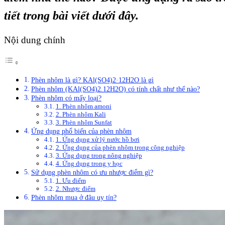
tiết trong bài viết dưới đây.
Nội dung chính
Phèn nhôm là gì? KAl(SO4)2·12H2O là gì
Phèn nhôm (KAl(SO4)2.12H2O) có tính chất như thế nào?
Phèn nhôm có mấy loại?
1. Phèn nhôm amoni
2. Phèn nhôm Kali
3. Phèn nhôm Sunfat
Ứng dụng phổ biến của phèn nhôm
1. Ứng dụng xử lý nước hồ bơi
2. Ứng dụng của phèn nhôm trong công nghiệp
3. Ứng dụng trong nông nghiệp
4. Ứng dụng trong y học
Sử dụng phèn nhôm có ưu nhược điểm gì?
1. Ưu điểm
2. Nhược điểm
Phèn nhôm mua ở đâu uy tín?