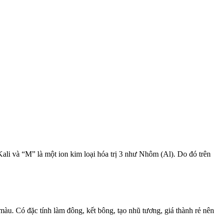
ali và “M” là một ion kim loại hóa trị 3 như Nhôm (Al). Do đó trên
 màu. Có đặc tính làm đông, kết bông, tạo nhũ tương, giá thành rẻ nên