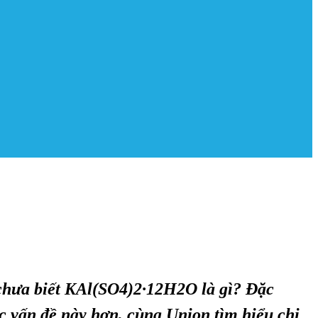
 chưa biết KAl(SO4)2·12H2O là gì? Đặc
c vấn đề này hơn, cùng Union tìm hiểu chi