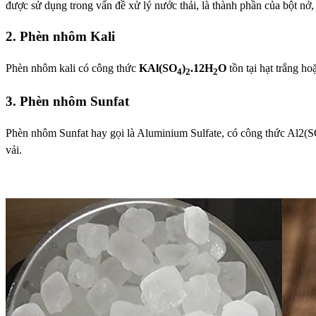
được sử dụng trong vấn đề xử lý nước thải, là thành phần của bột nở,
2. Phèn nhôm Kali
Phèn nhôm kali có công thức
KAl(SO
)
.12H
O
tồn tại hạt trắng h
4
2
2
3. Phèn nhôm Sunfat
Phèn nhôm Sunfat hay gọi là Aluminium Sulfate, có công thức Al2(SO
vải.