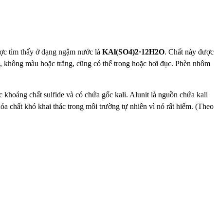
ược tìm thấy ở dạng ngậm nước là
KAl(SO4)2·12H2O
. Chất này được
ều, không màu hoặc trắng, cũng có thể trong hoặc hơi đục. Phèn nhôm
khoáng chất sulfide và có chứa gốc kali. Alunit là nguồn chứa kali
hóa chất khó khai thác trong môi trường tự nhiên vì nó rất hiếm. (Theo