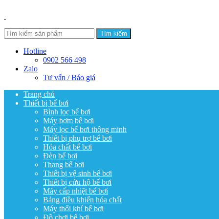
Tìm kiếm
Hotline
0902 566 498
Zalo
Tư vấn / Báo giá
Trang chủ
Thiết bị bể bơi
Bình lọc bể bơi
Máy bơm bể bơi
Máy lọc bể bơi thông minh
Thiết bị phụ trợ bể bơi
Hóa chất bể bơi
Đèn bể bơi
Thang bể bơi
Thiết bị vệ sinh bể bơi
Thiết bị cứu hộ bể bơi
Máy cấp nhiệt bể bơi
Bảng điều khiển hóa chất
Máy thổi khí bể bơi
Đồ chơi bể bơi