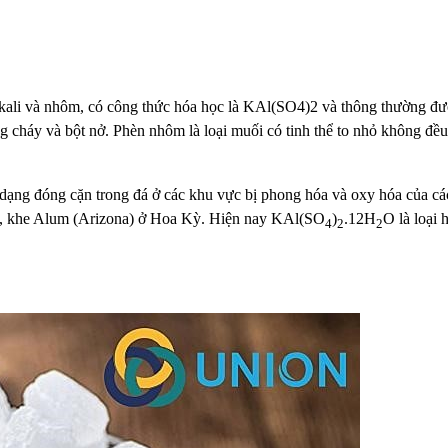
 kali và nhôm, có công thức hóa học là KAl(SO4)2 và thông thường đ
ng cháy và bột nở. Phèn nhôm là loại muối có tinh thể to nhỏ không đ
 dạng đóng cặn trong đá ở các khu vực bị phong hóa và oxy hóa của các 
), khe Alum (Arizona) ở Hoa Kỳ. Hiện nay KAl(SO
)
.12H
O là loại 
4
2
2