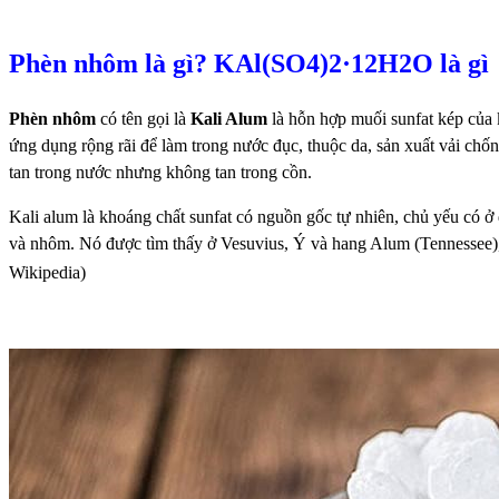
Phèn nhôm là gì? KAl(SO4)2·12H2O là gì
Phèn nhôm
có tên gọi là
Kali Alum
là hỗn hợp muối sunfat kép của
ứng dụng rộng rãi để làm trong nước đục, thuộc da, sản xuất vải chố
tan trong nước nhưng không tan trong cồn.
Kali alum là khoáng chất sunfat có nguồn gốc tự nhiên, chủ yếu có ở
và nhôm. Nó được tìm thấy ở Vesuvius, Ý và hang Alum (Tennessee
Wikipedia)