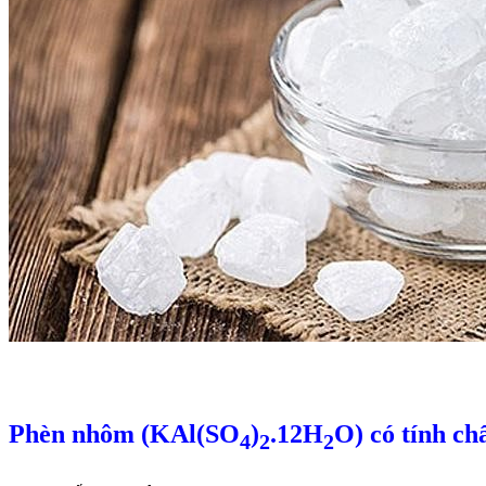
Phèn nhôm (
KAl(SO
)
.12H
O)
có tính ch
4
2
2