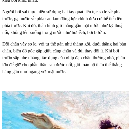
kiểu bơi khác nhau.
Người bơi sải thực hiện sử dụng hai tay quạt liên tục so le về phía
trước, gạt nước về phía sau làm động lực chính đưa cơ thể tiến lên
phía trước. Khi đó, thân hình giữ thẳng gần mặt nước như kỹ thuật
nổi, không lên xuống trong nước như bơi ếch, bơi bướm.
Đôi chân vẫy so le, với tư thế gần như thẳng gối, duỗi thẳng hai bàn
chân, biên độ góc gấp giữa cẳng chân và đùi thay đổi ít. Khi bơi
trườn sấp nhẹ nhàng, tác dụng của nhịp đạp chân thường nhỏ, phần
lớn để giữ cho phần thân sau được nổi, giữ toàn bộ thân thể thẳng
hàng gần như ngang với mặt nước.