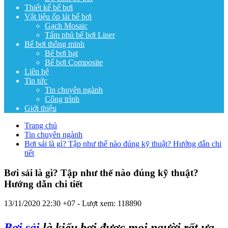
Thiết kế bể bơi
Vật liệu ốp lát bể bơi
Gạch Mosaic
Tấm phủ bể bơi Liner
Bể bơi thông minh
Bể bơi bạt
Bể bơi Composite
Liên hệ
Tin tức
Tin chuyên ngành
Công trình
Giới thiệu
Trang chủ
Tin chuyên ngành
Bơi sải là gì? Tập như thế nào đúng kỹ thuật? Hướng dẫn chi
tiết
Bơi sải là gì? Tập như thế nào đúng kỹ thuật?
Hướng dẫn chi tiết
13/11/2020 22:30 +07
- Lượt xem: 118890
Bơi sải
là kiểu bơi được mọi người rất ưa