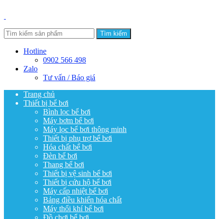
Tìm kiếm
Hotline
0902 566 498
Zalo
Tư vấn / Báo giá
Trang chủ
Thiết bị bể bơi
Bình lọc bể bơi
Máy bơm bể bơi
Máy lọc bể bơi thông minh
Thiết bị phụ trợ bể bơi
Hóa chất bể bơi
Đèn bể bơi
Thang bể bơi
Thiết bị vệ sinh bể bơi
Thiết bị cứu hộ bể bơi
Máy cấp nhiệt bể bơi
Bảng điều khiển hóa chất
Máy thổi khí bể bơi
Đồ chơi bể bơi