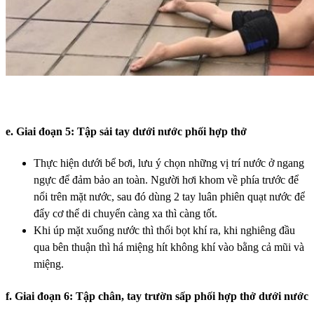
e. Giai đoạn 5: Tập sải tay dưới nước phối hợp thở
Thực hiện dưới bể bơi, lưu ý chọn những vị trí nước ở ngang
ngực để đảm bảo an toàn. Người hơi khom về phía trước để
nổi trên mặt nước, sau đó dùng 2 tay luân phiên quạt nước để
đẩy cơ thể di chuyển càng xa thì càng tốt.
Khi úp mặt xuống nước thì thổi bọt khí ra, khi nghiêng đầu
qua bên thuận thì há miệng hít không khí vào bằng cả mũi và
miệng.
f. Giai đoạn 6: Tập chân, tay trườn sấp phối hợp thở dưới nước