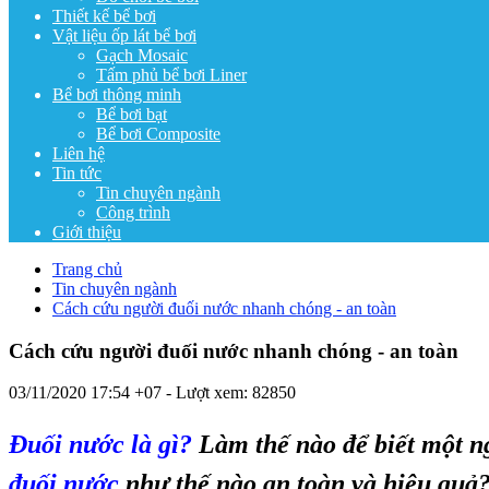
Thiết kế bể bơi
Vật liệu ốp lát bể bơi
Gạch Mosaic
Tấm phủ bể bơi Liner
Bể bơi thông minh
Bể bơi bạt
Bể bơi Composite
Liên hệ
Tin tức
Tin chuyên ngành
Công trình
Giới thiệu
Trang chủ
Tin chuyên ngành
Cách cứu người đuối nước nhanh chóng - an toàn
Cách cứu người đuối nước nhanh chóng - an toàn
03/11/2020 17:54 +07
- Lượt xem: 82850
Đuối nước là gì?
Làm thế nào để biết một n
đuối nước
như thế nào an toàn và hiệu quả?