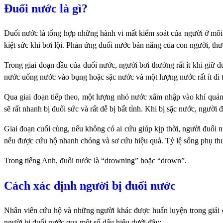
Đuối nước là gì?
Đuối nước là tổng hợp những hành vi mất kiểm soát của người ở môi 
kiệt sức khi bơi lội. Phản ứng đuối nước bản năng của con người, th
Trong giai đoạn đầu của đuối nước, người bơi thường rất ít khi giữ 
nước uống nước vào bụng hoặc sặc nước và một lượng nước rất ít đi 
Qua giai đoạn tiếp theo, một lượng nhỏ nước xâm nhập vào khí quản
sẽ rất nhanh bị đuối sức và rất dễ bị bất tỉnh. Khi bị sặc nước, người
Giai đoạn cuối cùng, nếu không có ai cứu giúp kịp thời, người đuối 
nếu được cứu hộ nhanh chóng và sơ cứu hiệu quả. Tỷ lệ sống phụ thuộ
Trong tiếng Anh, đuối nước là “drowning” hoặc “drown”.
Cách xác định người bị đuối nước
Nhân viên cứu hộ và những người khác được huấn luyện trong giải 
người bị đuối nước qua một số dấu hiệu dưới đây: