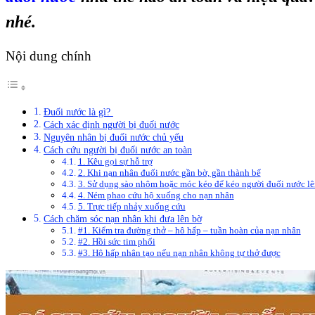
nhé.
Nội dung chính
Đuối nước là gì?
Cách xác định người bị đuối nước
Nguyên nhân bị đuối nước chủ yếu
Cách cứu người bị đuối nước an toàn
1. Kêu gọi sự hỗ trợ
2. Khi nạn nhân đuối nước gần bờ, gần thành bể
3. Sử dụng sào nhôm hoặc móc kéo để kéo người đuối nước lê
4. Ném phao cứu hộ xuống cho nạn nhân
5. Trực tiếp nhảy xuống cứu
Cách chăm sóc nạn nhân khi đưa lên bờ
#1. Kiểm tra đường thở – hô hấp – tuần hoàn của nạn nhân
#2. Hồi sức tim phổi
#3. Hô hấp nhân tạo nếu nạn nhân không tự thở được