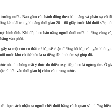
trường nước. Bao gồm các hành động theo bản năng và phản xạ vô điều 
ường kéo dài trong khoảng thời gian 20 – 60 giây trước khi đuối sức, 
được bình tĩnh. Khi đó, theo bản năng người đuối nước thường vùng vẫy
thẳng vào phổi.
 gây ra một cơn co thắt cơ bắp sẽ chặn đường hô hấp và ngăn không c
 đuối nước khó có thể kêu la ra tiếng để tìm kiếm sự giúp đỡ.
nước nhanh chóng mất ý thức do thiếu oxy, tiếp theo là ngừng tim. Ở gi
c rất lớn vào thời gian bị chìm vào trong nước.
cứu học cách nhận ra người chết đuối bằng cách quan sát những biểu 