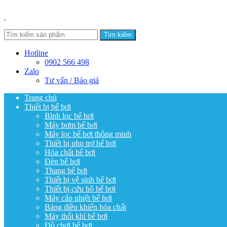
Tìm kiếm
Hotline
0902 566 498
Zalo
Tư vấn / Báo giá
Trang chủ
Thiết bị bể bơi
Bình lọc bể bơi
Máy bơm bể bơi
Máy lọc bể bơi thông minh
Thiết bị phụ trợ bể bơi
Hóa chất bể bơi
Đèn bể bơi
Thang bể bơi
Thiết bị vệ sinh bể bơi
Thiết bị cứu hộ bể bơi
Máy cấp nhiệt bể bơi
Bảng điều khiển hóa chất
Máy thổi khí bể bơi
Đồ chơi bể bơi