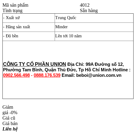
Mã sản phẩm
4012
Tình trạng
Sẵn hàng
- Xuất xứ
Trung Quốc
- Hãng sản xuất
Minder
- Độ bền
Lên tới 10 năm
CÔNG TY CỔ PHẦN UNION
Địa Chỉ: 99A Đường số 12,
Phường Tam Bình, Quận Thủ Đức, Tp Hồ Chí Minh
Hotline :
0902.566.498
-
0888.176.539
Email: beboi@union.com.vn
Giảm
giá
-0%
Giá cũ
Giá bán
Liên hệ