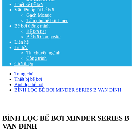
Thiết kế bể bơi
Vật liệu ốp lát bể bơi
Gạch Mosaic
Tấm phủ bể bơi Liner
Bể bơi thông minh
Bể bơi bạt
Bể bơi Composite
Liên hệ
Tin tức
Tin chuyên ngành
Công trình
Giới thiệu
Trang chủ
Thiết bị bể bơi
Bình lọc bể bơi
BÌNH LỌC BỂ BƠI MINDER SERIES B VAN ĐỈNH
BÌNH LỌC BỂ BƠI MINDER SERIES B
VAN ĐỈNH