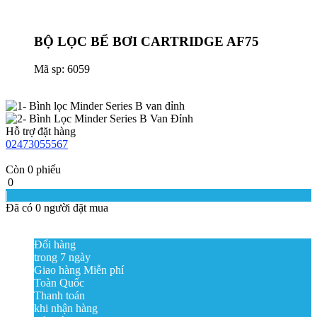
BỘ LỌC BỂ BƠI CARTRIDGE AF75
Mã sp: 6059
Hỗ trợ đặt hàng
02473055567
Còn
0
phiếu
0
|
Đã có
0
người đặt mua
Đổi hàng
trong 7 ngày
Giao hàng Miễn phí
Toàn Quốc
Thanh toán
khi nhận hàng