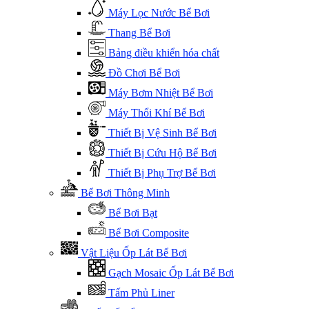
Máy Lọc Nước Bể Bơi
Thang Bể Bơi
Bảng điều khiển hóa chất
Đồ Chơi Bể Bơi
Máy Bơm Nhiệt Bể Bơi
Máy Thổi Khí Bể Bơi
Thiết Bị Vệ Sinh Bể Bơi
Thiết Bị Cứu Hộ Bể Bơi
Thiết Bị Phụ Trợ Bể Bơi
Bể Bơi Thông Minh
Bể Bơi Bạt
Bể Bơi Composite
Vật Liệu Ốp Lát Bể Bơi
Gạch Mosaic Ốp Lát Bể Bơi
Tấm Phủ Liner