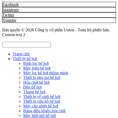
Facebook
Instagram
Twitter
Youtube
Bản quyền © 2026
Công ty cổ phần Union
- Toàn bộ phiên bản.
Custom text 2
Trang chủ
Thiết bị bể bơi
Bình lọc bể bơi
Máy bơm bể bơi
Máy lọc bể bơi thông minh
Thiết bị phụ trợ bể bơi
Hóa chất bể bơi
Đèn bể bơi
Thang bể bơi
Thiết bị vệ sinh bể bơi
Thiết bị cứu hộ bể bơi
Máy cấp nhiệt bể bơi
Bảng điều khiển hóa chất
Máy thổi khí bể bơi