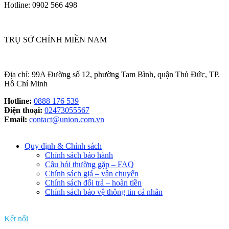
Hotline: 0902 566 498
TRỤ SỞ CHÍNH MIỀN NAM
Địa chỉ: 99A Đường số 12, phường Tam Bình, quận Thủ Đức, TP.
Hồ Chí Minh
Hotline:
0888 176 539
Điện thoại:
02473055567
Email:
contact@union.com.vn
Quy định & Chính sách
Chính sách bảo hành
Câu hỏi thường gặp – FAQ
Chính sách giá – vận chuyển
Chính sách đổi trả – hoàn tiền
Chính sách bảo vệ thông tin cá nhân
Kết nối