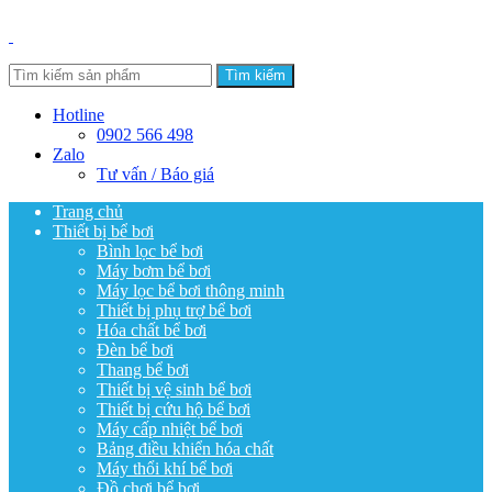
Tìm kiếm
Hotline
0902 566 498
Zalo
Tư vấn / Báo giá
Trang chủ
Thiết bị bể bơi
Bình lọc bể bơi
Máy bơm bể bơi
Máy lọc bể bơi thông minh
Thiết bị phụ trợ bể bơi
Hóa chất bể bơi
Đèn bể bơi
Thang bể bơi
Thiết bị vệ sinh bể bơi
Thiết bị cứu hộ bể bơi
Máy cấp nhiệt bể bơi
Bảng điều khiển hóa chất
Máy thổi khí bể bơi
Đồ chơi bể bơi