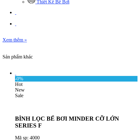
Thiết Kế Bể Bơi
Xem thêm
»
Sản phẩm khác
-0%
Hot
New
Sale
BÌNH LỌC BỂ BƠI MINDER CỠ LỚN
SERIES F
Mã sp: 4000