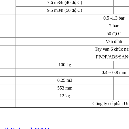
7.6 m3/h (40 độ C)
9.5 m3/h (50 độ C)
0.5 -1.3 bar
2 bar
50 độ C
Van đỉnh
Tay van 6 chức nă
PP/PP/ABS/SA
100 kg
0.4 ~ 0.8 mm
0.25 m3
553 mm
12 kg
Công ty cổ phần U