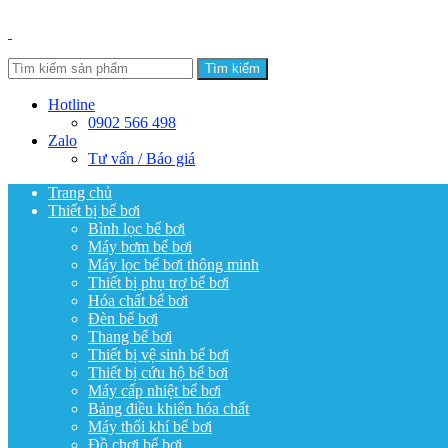
Tìm kiếm
Hotline
0902 566 498
Zalo
Tư vấn / Báo giá
Trang chủ
Thiết bị bể bơi
Bình lọc bể bơi
Máy bơm bể bơi
Máy lọc bể bơi thông minh
Thiết bị phụ trợ bể bơi
Hóa chất bể bơi
Đèn bể bơi
Thang bể bơi
Thiết bị vệ sinh bể bơi
Thiết bị cứu hộ bể bơi
Máy cấp nhiệt bể bơi
Bảng điều khiển hóa chất
Máy thổi khí bể bơi
Đồ chơi bể bơi