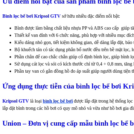
Ưu điểm nổi bật của sản phẩm bình lọc bể
Bình lọc bể bơi Kripsol GTV
sở hữu nhiều đặc điểm nổi bật:
Bình được làm bằng chất liệu nhựa PP và ABS cao cấp giúp tăn
Thiết kế van đỉnh với 6 chức năng, phù hợp với nhiều mục đíc
Kiểu dáng nhỏ gọn, tiết kiệm không gian, dễ dàng lắp đặt, bảo t
Bộ khuếch tán có tác dụng phân bổ nước đều trên bề mặt lọc, l
Phần chân đế cao chắc chắn giúp cố định bình lọc, giúp bình l
Sử dụng cát lọc và sỏi có kích thước chỉ từ 0,4 ÷ 0,8 mm, tăng
Phần tay van có gắn đồng hồ đo áp suất giúp người dùng tiện t
Ứng dụng thực tiễn của bình lọc bể bơi K
Kripsol GTV
là loại
bình lọc bể bơi
được lắp đặt trong hệ thống lọc
lắp đặt bình trong các hồ bơi có quy mô nhỏ và vừa như hồ bơi gia đì
Union – Đơn vị cung cấp mẫu bình lọc bể 