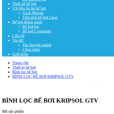
Thiết kế bể bơi
Vật liệu ốp lát bể bơi
Gạch Mosaic
Tấm phủ bể bơi Liner
Bể bơi thông minh
Bể bơi bạt
Bể bơi Composite
Liên hệ
Tin tức
Tin chuyên ngành
Công trình
Giới thiệu
Trang chủ
Thiết bị bể bơi
Bình lọc bể bơi
BÌNH LỌC BỂ BƠI KRIPSOL GTV
BÌNH LỌC BỂ BƠI KRIPSOL GTV
Mã sản phẩm