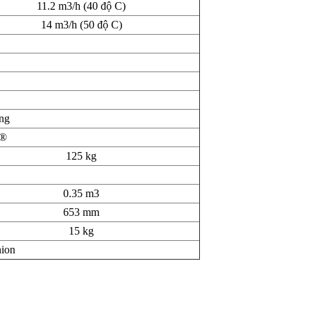
11.2 m3/h (40 độ C)
14 m3/h (50 độ C)
ng
N®
125 kg
0.35 m3
653 mm
15 kg
nion