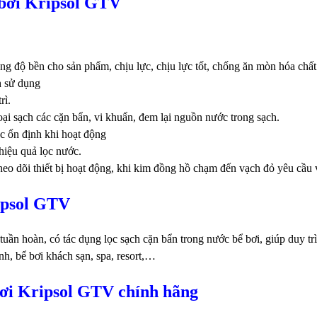
 bơi Kripsol GTV
g độ bền cho sản phẩm, chịu lực, chịu lực tốt, chống ăn mòn hóa chất
h sử dụng
rì.
oại sạch các cặn bẩn, vi khuẩn, đem lại nguồn nước trong sạch.
ọc ổn định khi hoạt động
 hiệu quả lọc nước.
heo dõi thiết bị hoạt động, khi kim đồng hồ chạm đến vạch đỏ yêu cầu 
ripsol GTV
 tuần hoàn, có tác dụng lọc sạch cặn bẩn trong nước bể bơi, giúp duy t
nh, bể bơi khách sạn, spa, resort,…
bơi Kripsol GTV chính hãng