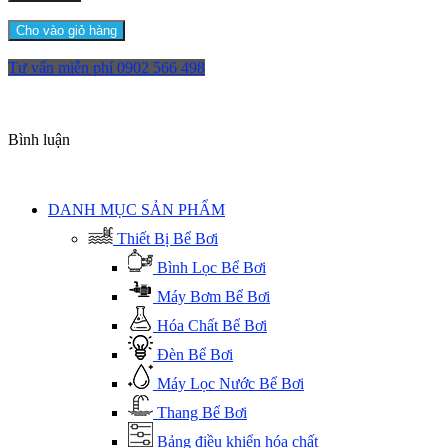
Cho vào giỏ hàng
Tư vấn miễn phí
0902 566 498
Bình luận
DANH MỤC SẢN PHẨM
Thiết Bị Bể Bơi
Bình Lọc Bể Bơi
Máy Bơm Bể Bơi
Hóa Chất Bể Bơi
Đèn Bể Bơi
Máy Lọc Nước Bể Bơi
Thang Bể Bơi
Bảng điều khiển hóa chất