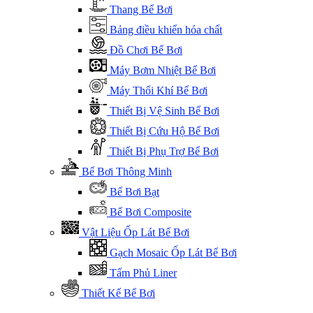
Thang Bể Bơi
Bảng điều khiển hóa chất
Đồ Chơi Bể Bơi
Máy Bơm Nhiệt Bể Bơi
Máy Thổi Khí Bể Bơi
Thiết Bị Vệ Sinh Bể Bơi
Thiết Bị Cứu Hộ Bể Bơi
Thiết Bị Phụ Trợ Bể Bơi
Bể Bơi Thông Minh
Bể Bơi Bạt
Bể Bơi Composite
Vật Liệu Ốp Lát Bể Bơi
Gạch Mosaic Ốp Lát Bể Bơi
Tấm Phủ Liner
Thiết Kế Bể Bơi