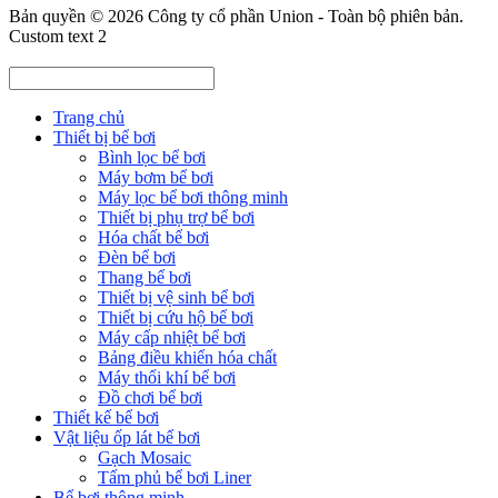
Bản quyền © 2026
Công ty cổ phần Union
- Toàn bộ phiên bản.
Custom text 2
Trang chủ
Thiết bị bể bơi
Bình lọc bể bơi
Máy bơm bể bơi
Máy lọc bể bơi thông minh
Thiết bị phụ trợ bể bơi
Hóa chất bể bơi
Đèn bể bơi
Thang bể bơi
Thiết bị vệ sinh bể bơi
Thiết bị cứu hộ bể bơi
Máy cấp nhiệt bể bơi
Bảng điều khiển hóa chất
Máy thổi khí bể bơi
Đồ chơi bể bơi
Thiết kế bể bơi
Vật liệu ốp lát bể bơi
Gạch Mosaic
Tấm phủ bể bơi Liner
Bể bơi thông minh