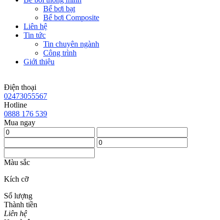
Bể bơi bạt
Bể bơi Composite
Liên hệ
Tin tức
Tin chuyên ngành
Công trình
Giới thiệu
Điện thoại
02473055567
Hotline
0888 176 539
Mua ngay
Màu sắc
Kích cỡ
Số lượng
Thành tiền
Liên hệ