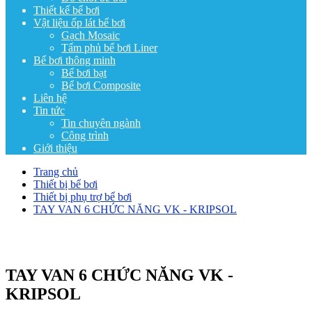
Thiết kế bể bơi
Vật liệu ốp lát bể bơi
Gạch Mosaic
Tấm phủ bể bơi Liner
Bể bơi thông minh
Bể bơi bạt
Bể bơi Composite
Liên hệ
Tin tức
Tin chuyên ngành
Công trình
Giới thiệu
Trang chủ
Thiết bị bể bơi
Thiết bị phụ trợ bể bơi
TAY VAN 6 CHỨC NĂNG VK - KRIPSOL
TAY VAN 6 CHỨC NĂNG VK -
KRIPSOL