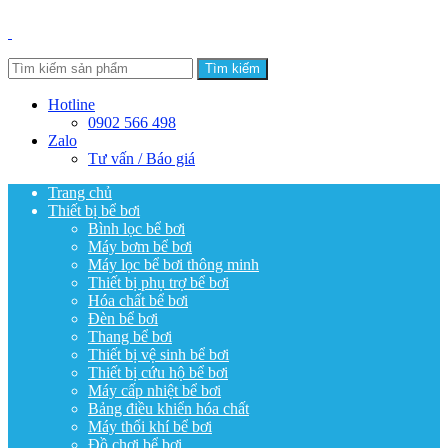
Tìm kiếm
Hotline
0902 566 498
Zalo
Tư vấn / Báo giá
Trang chủ
Thiết bị bể bơi
Bình lọc bể bơi
Máy bơm bể bơi
Máy lọc bể bơi thông minh
Thiết bị phụ trợ bể bơi
Hóa chất bể bơi
Đèn bể bơi
Thang bể bơi
Thiết bị vệ sinh bể bơi
Thiết bị cứu hộ bể bơi
Máy cấp nhiệt bể bơi
Bảng điều khiển hóa chất
Máy thổi khí bể bơi
Đồ chơi bể bơi