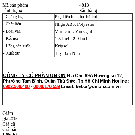
Mã sản phẩm
4813
Tình trạng
Sẵn hàng
- Chủng loại
Phụ kiện bình lọc hồ bơi
- Chất liệu
Nhựa ABS, Polyester
- Loại van
Van Đỉnh, Van Cạnh
- Kết nối
1.5 Inch, 2.0 Inch
Kripsol
- Hãng sản xuất
- Xuất xứ
Tây Ban Nha
CÔNG TY CỔ PHẦN UNION
Địa Chỉ: 99A Đường số 12,
Phường Tam Bình, Quận Thủ Đức, Tp Hồ Chí Minh
Hotline :
0902.566.498
-
0888.176.539
Email: beboi@union.com.vn
Giảm
giá
-0%
Giá cũ
Giá bán
Liên hệ