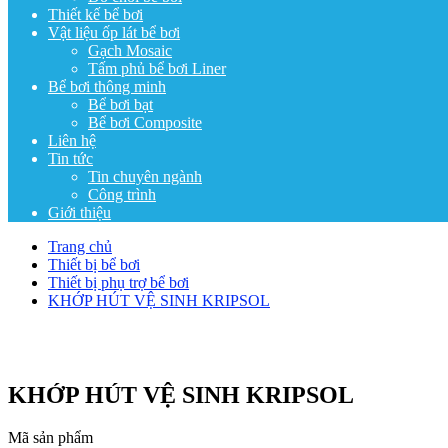
Thiết kế bể bơi
Vật liệu ốp lát bể bơi
Gạch Mosaic
Tấm phủ bể bơi Liner
Bể bơi thông minh
Bể bơi bạt
Bể bơi Composite
Liên hệ
Tin tức
Tin chuyên ngành
Công trình
Giới thiệu
Trang chủ
Thiết bị bể bơi
Thiết bị phụ trợ bể bơi
KHỚP HÚT VỆ SINH KRIPSOL
KHỚP HÚT VỆ SINH KRIPSOL
Mã sản phẩm