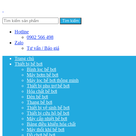
Tìm kiếm
Hotline
0902 566 498
Zalo
Tư vấn / Báo giá
Trang chủ
Thiết bị bể bơi
Bình lọc bể bơi
Máy bơm bể bơi
Máy lọc bể bơi thông minh
Thiết bị phụ trợ bể bơi
Hóa chất bể bơi
Đèn bể bơi
Thang bể bơi
Thiết bị vệ sinh bể bơi
Thiết bị cứu hộ bể bơi
Máy cấp nhiệt bể bơi
Bảng điều khiển hóa chất
Máy thổi khí bể bơi
Đồ chơi bể bơi