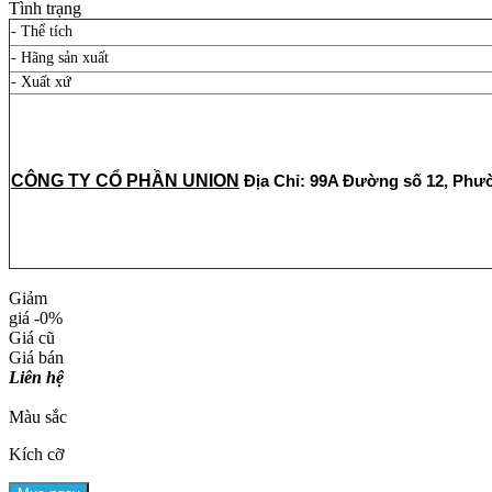
Tình trạng
- Thể tích
- Hãng sản xuất
- Xuất xứ
CÔNG TY CỔ PHẦN UNION
Địa Chỉ: 99A Đường số 12, Phư
Giảm
giá
-0%
Giá cũ
Giá bán
Liên hệ
Màu sắc
Kích cỡ