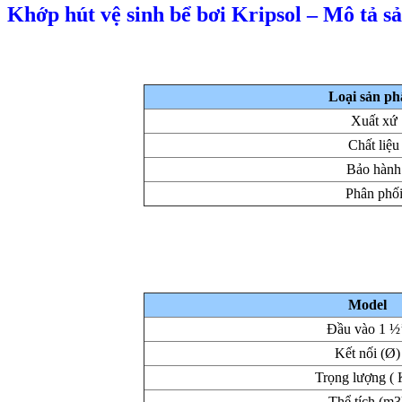
Khớp hút vệ sinh bể bơi Kripsol – Mô tả 
Loại sản p
Xuất xứ
Chất liệu
Bảo hành
Phân phố
Model
Đầu vào 1 ½’
Kết nối (Ø)
Trọng lượng ( 
Thể tích (m3