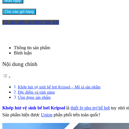
Mua ngay
Cho vào giỏ hàng
Tư vấn miễn phí
0902 566 498
Thông tin sản phẩm
Bình luận
Nội dung chính
Khớp hút vệ sinh bể bơi Kripsol – Mô tả sản phẩm
Đặc điểm và tính năng
Ứng dụng sản phẩm
Khớp hút vệ sinh bể bơi Kripsol
là
thiết bị phụ trợ bể bơi
tuy nhỏ nh
Sản phẩm hiện được
Union
phân phối trên toàn quốc!