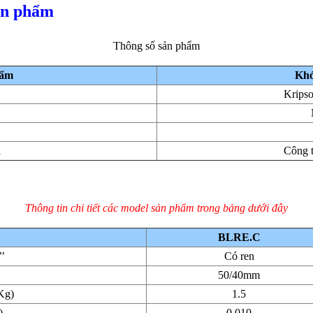
sản phẩm
Thông số sản phẩm
hẩm
Khớ
Krips
i
Công 
Thông tin chi tiết các model sản phẩm trong bảng dưới đây
BLRE.C
’
Có ren
50/40mm
Kg)
1.5
)
0.010