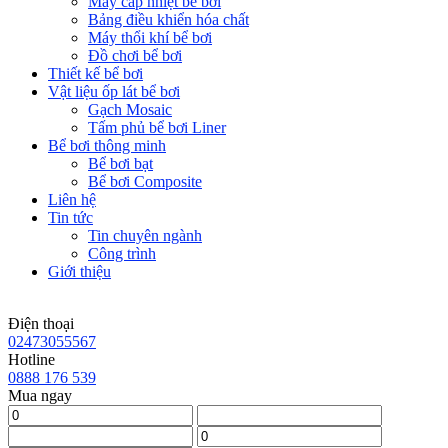
Máy cấp nhiệt bể bơi
Bảng điều khiển hóa chất
Máy thổi khí bể bơi
Đồ chơi bể bơi
Thiết kế bể bơi
Vật liệu ốp lát bể bơi
Gạch Mosaic
Tấm phủ bể bơi Liner
Bể bơi thông minh
Bể bơi bạt
Bể bơi Composite
Liên hệ
Tin tức
Tin chuyên ngành
Công trình
Giới thiệu
Điện thoại
02473055567
Hotline
0888 176 539
Mua ngay