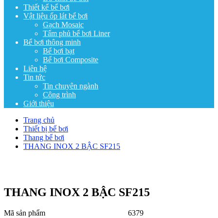
Thiết kế bể bơi
Vật liệu ốp lát bể bơi
Gạch Mosaic
Tấm phủ bể bơi Liner
Bể bơi thông minh
Bể bơi bạt
Bể bơi Composite
Liên hệ
Tin tức
Tin chuyên ngành
Công trình
Giới thiệu
Trang chủ
Thiết bị bể bơi
Thang bể bơi
THANG INOX 2 BẬC SF215
THANG INOX 2 BẬC SF215
Mã sản phẩm
6379