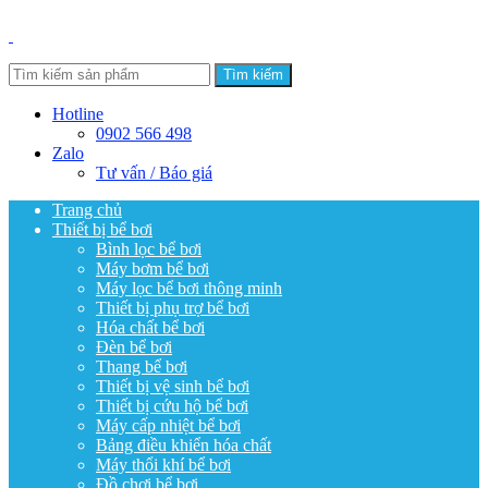
Tìm kiếm
Hotline
0902 566 498
Zalo
Tư vấn / Báo giá
Trang chủ
Thiết bị bể bơi
Bình lọc bể bơi
Máy bơm bể bơi
Máy lọc bể bơi thông minh
Thiết bị phụ trợ bể bơi
Hóa chất bể bơi
Đèn bể bơi
Thang bể bơi
Thiết bị vệ sinh bể bơi
Thiết bị cứu hộ bể bơi
Máy cấp nhiệt bể bơi
Bảng điều khiển hóa chất
Máy thổi khí bể bơi
Đồ chơi bể bơi