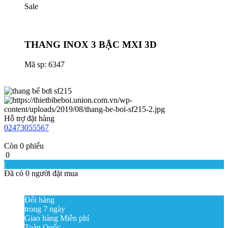
Sale
THANG INOX 3 BẬC MXI 3D
Mã sp: 6347
Hỗ trợ đặt hàng
02473055567
Còn
0
phiếu
0
|
Đã có
0
người đặt mua
Đổi hàng
trong 7 ngày
Giao hàng Miễn phí
Toàn Quốc