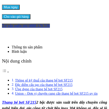
Mua ngay
Cho vào giỏ hàng
Tư vấn miễn phí
0888 176 539
Thông tin sản phẩm
Bình luận
Nội dung chính
Thông số kỹ thuẩ của thang bể bơi SF215
Đặc điểm cấu tạo của thang bể bơi SF215
Ứng dụng của thang bể bơi SF215
Union – Đơn vị chuyên cung cấp thang bể bơi SF215 uy tín
Thang bể bơi SF215
2 bậc được sản xuất trên dây chuyền công
nghệ hiện đại, gia công từ chất liệu inox 304 không gỉ, đây sẽ là