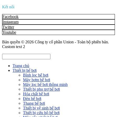
Kết nối
Facebook
Instagram
Twitter
Youtube
Bản quyền © 2026
Công ty cổ phần Union
- Toàn bộ phiên bản.
Custom text 2
Trang chủ
Thiết bị bể bơi
Bình lọc bể bơi
Máy bơm bể bơi
Máy lọc bể bơi thông minh
Thiết bị phụ trợ bể bơi
Hóa chất bể bơi
Đèn bể bơi
Thang bể bơi
Thiết bị vệ sinh bể bơi
Thiết bị cứu hộ bể bơi