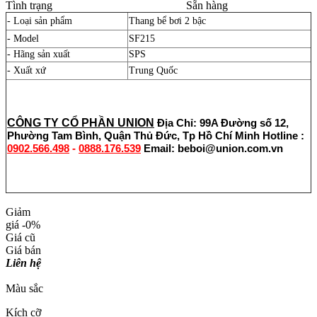
Tình trạng
Sẵn hàng
- Loại sản phẩm
Thang bể bơi 2 bậc
- Model
SF215
- Hãng sản xuất
SPS
- Xuất xứ
Trung Quốc
CÔNG TY CỔ PHẦN UNION
Địa Chỉ: 99A Đường số 12,
Phường Tam Bình, Quận Thủ Đức, Tp Hồ Chí Minh
Hotline :
0902.566.498
-
0888.176.539
Email: beboi@union.com.vn
Giảm
giá
-0%
Giá cũ
Giá bán
Liên hệ
Màu sắc
Kích cỡ