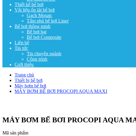
Thiết kế bể bơi
Vật liệu ốp lát bể bơi
Gạch Mosaic
Tấm phủ bể bơi Liner
Bể bơi thông minh
Bể bơi bạt
Bể bơi Composite
Liên hệ
Tin tức
Tin chuyên ngành
Công trình
Giới thiệu
Trang chủ
Thiết bị bể bơi
Máy bơm bể bơi
MÁY BƠM BỂ BƠI PROCOPI AQUA MAXI
MÁY BƠM BỂ BƠI PROCOPI AQUA M
Mã sản phẩm