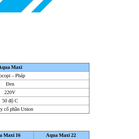
Aqua Maxi
ocopi – Pháp
Đen
220V
50 độ C
ty cổ phần Union
a Maxi 16
Aqua Maxi 22