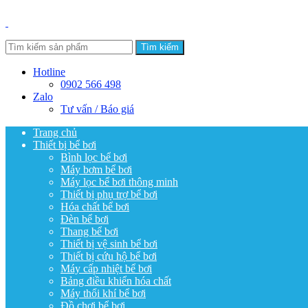
Tìm kiếm
Hotline
0902 566 498
Zalo
Tư vấn / Báo giá
Trang chủ
Thiết bị bể bơi
Bình lọc bể bơi
Máy bơm bể bơi
Máy lọc bể bơi thông minh
Thiết bị phụ trợ bể bơi
Hóa chất bể bơi
Đèn bể bơi
Thang bể bơi
Thiết bị vệ sinh bể bơi
Thiết bị cứu hộ bể bơi
Máy cấp nhiệt bể bơi
Bảng điều khiển hóa chất
Máy thổi khí bể bơi
Đồ chơi bể bơi