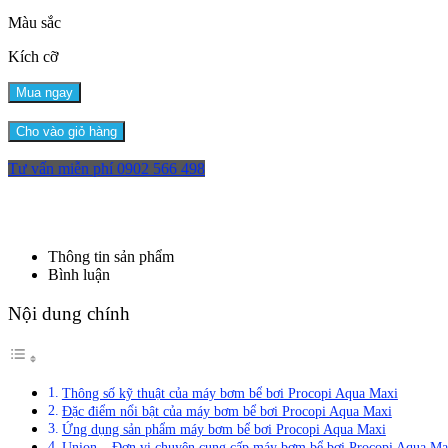
Màu sắc
Kích cỡ
Mua ngay
Cho vào giỏ hàng
Tư vấn miễn phí
0902 566 498
Thông tin sản phẩm
Bình luận
Nội dung chính
Thông số kỹ thuật của máy bơm bể bơi Procopi Aqua Maxi
Đặc điểm nổi bật của máy bơm bể bơi Procopi Aqua Maxi
Ứng dụng sản phẩm máy bơm bể bơi Procopi Aqua Maxi
Union – Đơn vị chuyên cung cấp máy bơm bể bơi Procopi Aqua Max