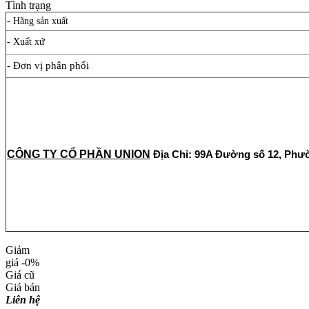
Tình trạng
- Hãng sản xuất
- Xuất xứ
- Đơn vị phân phối
CÔNG TY CỔ PHẦN UNION
Địa Chỉ: 99A Đường số 12, Phư
Giảm
giá
-0%
Giá cũ
Giá bán
Liên hệ