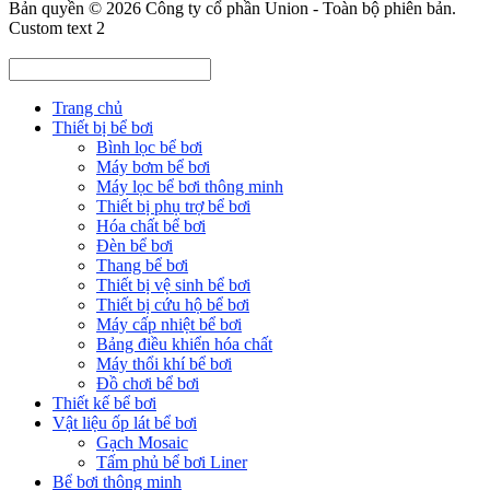
Bản quyền © 2026
Công ty cổ phần Union
- Toàn bộ phiên bản.
Custom text 2
Trang chủ
Thiết bị bể bơi
Bình lọc bể bơi
Máy bơm bể bơi
Máy lọc bể bơi thông minh
Thiết bị phụ trợ bể bơi
Hóa chất bể bơi
Đèn bể bơi
Thang bể bơi
Thiết bị vệ sinh bể bơi
Thiết bị cứu hộ bể bơi
Máy cấp nhiệt bể bơi
Bảng điều khiển hóa chất
Máy thổi khí bể bơi
Đồ chơi bể bơi
Thiết kế bể bơi
Vật liệu ốp lát bể bơi
Gạch Mosaic
Tấm phủ bể bơi Liner
Bể bơi thông minh