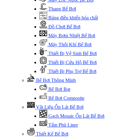
Thang Bể Bơi
Bảng điều khiển hóa chất
Đồ Chơi Bể Bơi
Máy Bơm Nhiệt Bể Bơi
Máy Thổi Khí Bể Bơi
Thiết Bị Vệ Sinh Bể Bơi
Thiết Bị Cứu Hộ Bể Bơi
Thiết Bị Phụ Trợ Bể Bơi
Bể Bơi Thông Minh
Bể Bơi Bạt
Bể Bơi Composite
Vật Liệu Ốp Lát Bể Bơi
Gạch Mosaic Ốp Lát Bể Bơi
Tấm Phủ Liner
Thiết Kế Bể Bơi