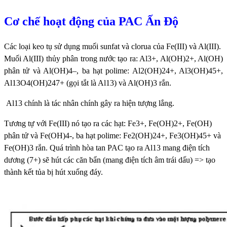
Cơ chế hoạt động của PAC Ấn Độ
Các loại keo tụ sử dụng muối sunfat và clorua của Fe(III) và Al(III).
Muối Al(III) thủy phân trong nước tạo ra: Al3+, Al(OH)2+, Al(OH)
phân tử và Al(OH)4–, ba hạt polime: Al2(OH)24+, Al3(OH)45+,
Al13O4(OH)247+ (gọi tắt là Al13) và Al(OH)3 rắn.
Al13 chính là tác nhân chính gây ra hiện tượng lắng.
Tương tự với Fe(III) nó tạo ra các hạt: Fe3+, Fe(OH)2+, Fe(OH)
phân tử và Fe(OH)4-, ba hạt polime: Fe2(OH)24+, Fe3(OH)45+ và
Fe(OH)3 rắn.
Quá trình hòa tan PAC tạo ra Al13 mang điện tích
dương (7+) sẽ hút các căn bẩn (mang điện tích âm trái dấu) => tạo
thành kết tủa bị hút xuống đáy.