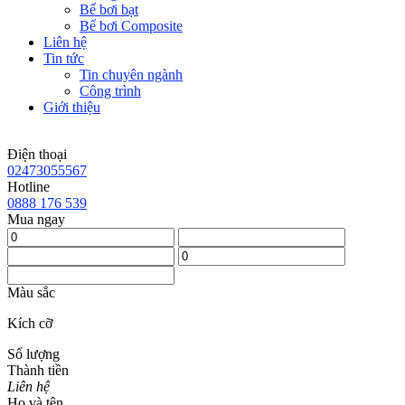
Bể bơi bạt
Bể bơi Composite
Liên hệ
Tin tức
Tin chuyên ngành
Công trình
Giới thiệu
Điện thoại
02473055567
Hotline
0888 176 539
Mua ngay
Màu sắc
Kích cỡ
Số lượng
Thành tiền
Liên hệ
Họ và tên