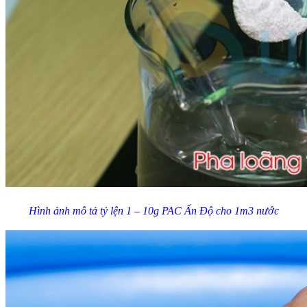
Hình ảnh mô tả tỷ lện 1 – 10g PAC Ấn Độ cho 1m3 nước