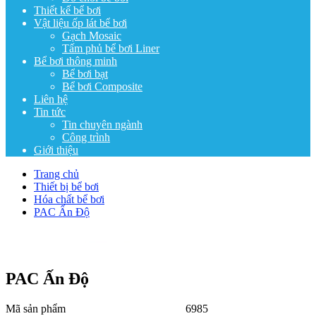
Thiết kế bể bơi
Vật liệu ốp lát bể bơi
Gạch Mosaic
Tấm phủ bể bơi Liner
Bể bơi thông minh
Bể bơi bạt
Bể bơi Composite
Liên hệ
Tin tức
Tin chuyên ngành
Công trình
Giới thiệu
Trang chủ
Thiết bị bể bơi
Hóa chất bể bơi
PAC Ấn Độ
PAC Ấn Độ
Mã sản phẩm
6985