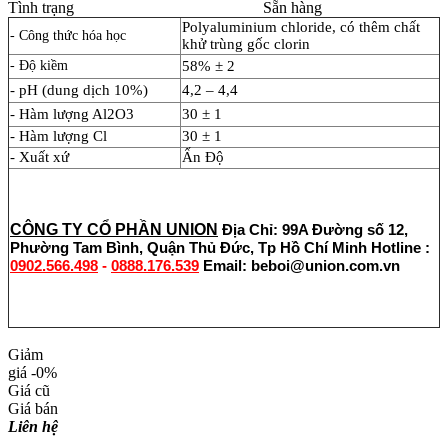
Tình trạng
Sẵn hàng
Polyaluminium chloride, có thêm chất
- Công thức hóa học
khử trùng gốc clorin
- Độ kiềm
58% ± 2
- pH (dung dịch 10%)
4,2 – 4,4
- Hàm lượng Al2O3
30 ± 1
- Hàm lượng Cl
30 ± 1
- Xuất xứ
Ấn Độ
CÔNG TY CỔ PHẦN UNION
Địa Chỉ: 99A Đường số 12,
Phường Tam Bình, Quận Thủ Đức, Tp Hồ Chí Minh
Hotline :
0902.566.498
-
0888.176.539
Email: beboi@union.com.vn
Giảm
giá
-0%
Giá cũ
Giá bán
Liên hệ