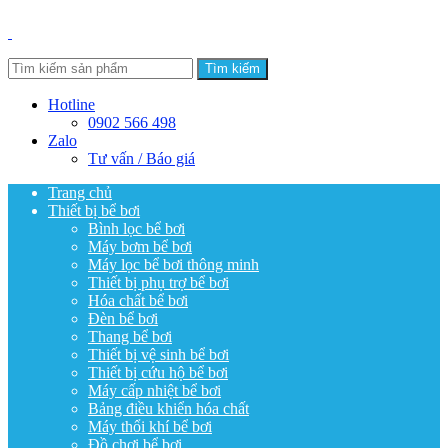
Tìm kiếm
Hotline
0902 566 498
Zalo
Tư vấn / Báo giá
Trang chủ
Thiết bị bể bơi
Bình lọc bể bơi
Máy bơm bể bơi
Máy lọc bể bơi thông minh
Thiết bị phụ trợ bể bơi
Hóa chất bể bơi
Đèn bể bơi
Thang bể bơi
Thiết bị vệ sinh bể bơi
Thiết bị cứu hộ bể bơi
Máy cấp nhiệt bể bơi
Bảng điều khiển hóa chất
Máy thổi khí bể bơi
Đồ chơi bể bơi