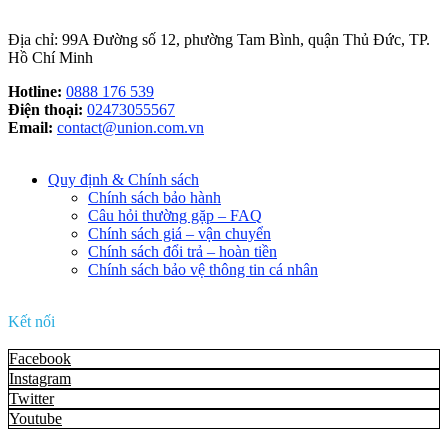
Địa chỉ: 99A Đường số 12, phường Tam Bình, quận Thủ Đức, TP.
Hồ Chí Minh
Hotline:
0888 176 539
Điện thoại:
02473055567
Email:
contact@union.com.vn
Quy định & Chính sách
Chính sách bảo hành
Câu hỏi thường gặp – FAQ
Chính sách giá – vận chuyển
Chính sách đổi trả – hoàn tiền
Chính sách bảo vệ thông tin cá nhân
Kết nối
Facebook
Instagram
Twitter
Youtube