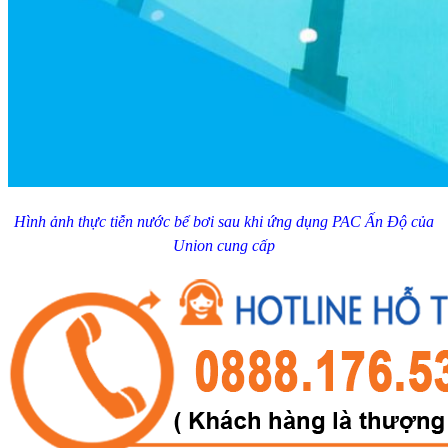
Hình ảnh thực tiễn nước bể bơi sau khi ứng dụng PAC Ấn Độ của
Union cung cấp