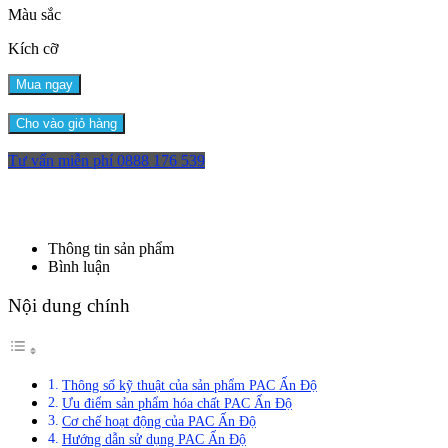
Màu sắc
Kích cỡ
Mua ngay
Cho vào giỏ hàng
Tư vấn miễn phí
0888 176 539
Thông tin sản phẩm
Bình luận
Nội dung chính
Thông số kỹ thuật của sản phẩm PAC Ấn Độ
Ưu điểm sản phẩm hóa chất PAC Ấn Độ
Cơ chế hoạt động của PAC Ấn Độ
Hướng dẫn sử dụng PAC Ấn Độ