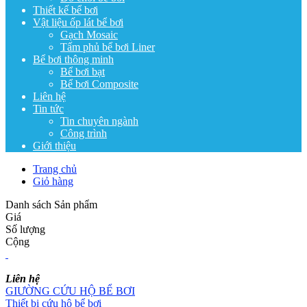
Thiết kế bể bơi
Vật liệu ốp lát bể bơi
Gạch Mosaic
Tấm phủ bể bơi Liner
Bể bơi thông minh
Bể bơi bạt
Bể bơi Composite
Liên hệ
Tin tức
Tin chuyên ngành
Công trình
Giới thiệu
Trang chủ
Giỏ hàng
Danh sách Sản phẩm
Giá
Số lượng
Cộng
Liên hệ
GIƯỜNG CỨU HỘ BỂ BƠI
Thiết bị cứu hộ bể bơi