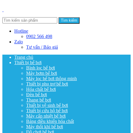
Tìm kiếm
Hotline
0902 566 498
Zalo
Tư vấn / Báo giá
Trang chủ
Thiết bị bể bơi
Bình lọc bể bơi
Máy bơm bể bơi
Máy lọc bể bơi thông minh
Thiết bị phụ trợ bể bơi
Hóa chất bể bơi
Đèn bể bơi
Thang bể bơi
Thiết bị vệ sinh bể bơi
Thiết bị cứu hộ bể bơi
Máy cấp nhiệt bể bơi
Bảng điều khiển hóa chất
Máy thổi khí bể bơi
Đồ chơi bể bơi