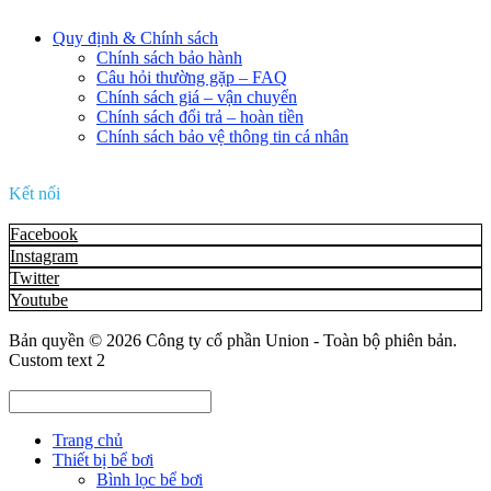
Quy định & Chính sách
Chính sách bảo hành
Câu hỏi thường gặp – FAQ
Chính sách giá – vận chuyển
Chính sách đổi trả – hoàn tiền
Chính sách bảo vệ thông tin cá nhân
Kết nối
Facebook
Instagram
Twitter
Youtube
Bản quyền © 2026
Công ty cổ phần Union
- Toàn bộ phiên bản.
Custom text 2
Trang chủ
Thiết bị bể bơi
Bình lọc bể bơi