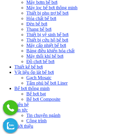
Máy bơm bể bơi
Máy lọc bể bơi thông minh
Thiết bị phụ trợ bể bơi
Hóa chất bể bơi
Đèn bể bơi
Thang bể bơi
Thiết bị vệ sinh bể bơi
Thiết bị cứu hộ bể bơi
Máy cấp nhiệt bể bơi
Bảng điều khiển hóa chất
Máy thổi khí bể bơi
Đồ chơi bể bơi
Thiết kế bể bơi
Vật liệu ốp lát bể bơi
Gạch Mosaic
Tấm phủ bể bơi Liner
Bể bơi thông minh
Bể bơi bạt
Bể bơi Composite
Liên hệ
Tin tức
Tin chuyên ngành
Công trình
Giới thiệu