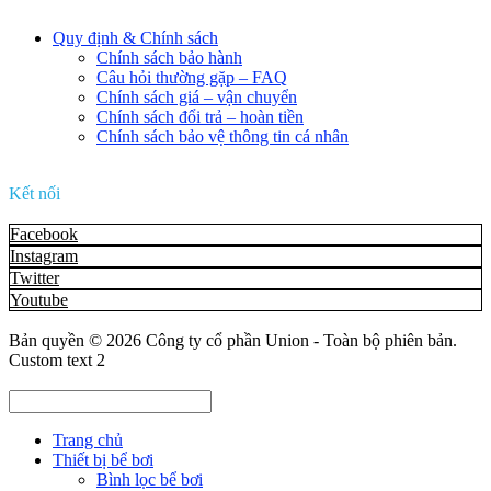
Quy định & Chính sách
Chính sách bảo hành
Câu hỏi thường gặp – FAQ
Chính sách giá – vận chuyển
Chính sách đổi trả – hoàn tiền
Chính sách bảo vệ thông tin cá nhân
Kết nối
Facebook
Instagram
Twitter
Youtube
Bản quyền © 2026
Công ty cổ phần Union
- Toàn bộ phiên bản.
Custom text 2
Trang chủ
Thiết bị bể bơi
Bình lọc bể bơi