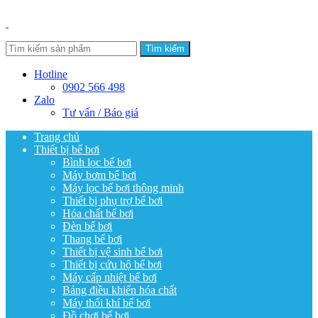
Tìm kiếm
Hotline
0902 566 498
Zalo
Tư vấn / Báo giá
Trang chủ
Thiết bị bể bơi
Bình lọc bể bơi
Máy bơm bể bơi
Máy lọc bể bơi thông minh
Thiết bị phụ trợ bể bơi
Hóa chất bể bơi
Đèn bể bơi
Thang bể bơi
Thiết bị vệ sinh bể bơi
Thiết bị cứu hộ bể bơi
Máy cấp nhiệt bể bơi
Bảng điều khiển hóa chất
Máy thổi khí bể bơi
Đồ chơi bể bơi