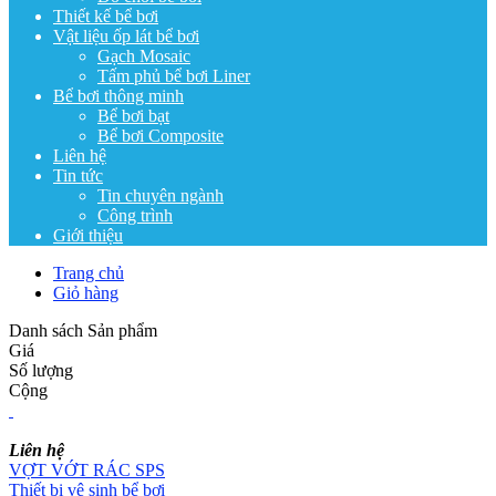
Thiết kế bể bơi
Vật liệu ốp lát bể bơi
Gạch Mosaic
Tấm phủ bể bơi Liner
Bể bơi thông minh
Bể bơi bạt
Bể bơi Composite
Liên hệ
Tin tức
Tin chuyên ngành
Công trình
Giới thiệu
Trang chủ
Giỏ hàng
Danh sách Sản phẩm
Giá
Số lượng
Cộng
Liên hệ
VỢT VỚT RÁC SPS
Thiết bị vệ sinh bể bơi