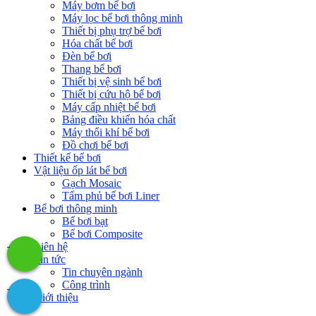
Máy bơm bể bơi
Máy lọc bể bơi thông minh
Thiết bị phụ trợ bể bơi
Hóa chất bể bơi
Đèn bể bơi
Thang bể bơi
Thiết bị vệ sinh bể bơi
Thiết bị cứu hộ bể bơi
Máy cấp nhiệt bể bơi
Bảng điều khiển hóa chất
Máy thổi khí bể bơi
Đồ chơi bể bơi
Thiết kế bể bơi
Vật liệu ốp lát bể bơi
Gạch Mosaic
Tấm phủ bể bơi Liner
Bể bơi thông minh
Bể bơi bạt
Bể bơi Composite
Liên hệ
Tin tức
Tin chuyên ngành
Công trình
Giới thiệu